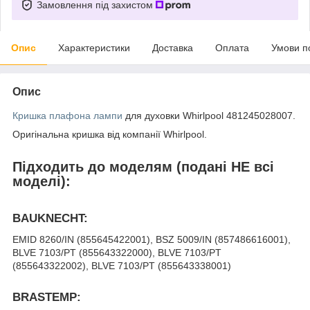
Замовлення під захистом
Опис
Характеристики
Доставка
Оплата
Умови п
Опис
Кришка плафона
лампи
для духовки Whirlpool 481245028007.
Оригінальна кришка від компанії Whirlpool.
Підходить до моделям (подані НЕ всі
моделі):
BAUKNECHT:
EMID 8260/IN (855645422001), BSZ 5009/IN (857486616001),
BLVE 7103/PT (855643322000), BLVE 7103/PT
(855643322002), BLVE 7103/PT (855643338001)
BRASTEMP: