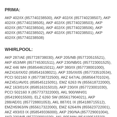
PRIMA:
AKP 402/IX (857740238500), AKP 402/IX (857740238507), AKP
402/IX (857740238505), AKP 402/IX (857740238503), AKP
402/IX (857740238504), AKP 402/IX (857740238506), AKP
402/IX (857740238502), AKP 402/IX (857740238501), AKP
402/IX (857740238508)
WHIRLPOOL:
AKP 287/AE (857728738030), AKP 205/NB (857720515521),
AKP 453/MR (857745301511), AKP 230/NB/01 (857723001525),
AKZ 446 WH (858544615011), AKP 380/IX (857738001000),
AKZ416/IX/02 (858541638021), AKP 335/IX/05 (857733510534),
PCCI 502160 X (857738722500), AKZ 647/AL (858564701024),
AKZ451/AV/01 (858545115091), EMZ 6263 IN (855618722000),
AKZ 163/01/IX (858516315010), AKP 230/IX (857723001030),
PCCI 502160 X (857737322000), AKL 900/WH/01
(854190015500), ELZ 6260 SW (855617904021), AKP
288/AE/01 (857728801053), AKL 887/01 IX (854188715512),
EMZH5963/IN (855617322000), EMZ 6264/IN (855623722001),
AKZ 493/03 IX (858549336000), AKP 290/NA (857729001004),
AKP 230/NB (857723001020), AKL 905/WH (854190515503),