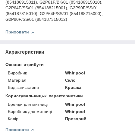
(854186915011), G2P61F/BK/01 (854186915010),
G2P64F/SS/01 (854188215001), G2P90F/SS/01
(854187315010), G2P64F/SS/01 (854188215000),
G2P90F/SS/01 (854187315012)
Приховати
Характеристики
Основні атрибути
Виробник
Whirlpool
Матеріал
Скло
Вид запчастини
Кришка
Користувальницькі характеристики
Бренди для митниці
Whirlpool
Виробник для митниці
Whirlpool
Колір
Прозорий
Приховати