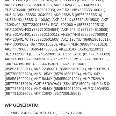
AKP 230/IX (857723001033), AKP 004/IX (857700429501),
ELZA7960/IN (855615601005), AKZ 531 NB (858553106011),
AKZ 613/IX (858561304000), AKP 258/NB (857725838514),
AKZ131/IX (858513110030), AKP 245 IX (857724510503), AKP
230/IX/02 (857723001566), PCCI 502060 A (857737222513),
AKP 102/WH/03 (857710204584), AKP 245 IX (857724510505),
AKZ 531/WH/01 (858553110011), AKZ577/NB (858557706004),
AKP 235/01 WH (857723501505), AKZ 196/NB (858519615011),
AKP 300/IX/02 (857730018520), AKZ447/MR (858544701013),
AKZ 447/IX/03 (858544736003), AKZ131/IX (858513110031),
BLZD 6250/IN (855624122000), AKP234/JA/01 (857723438020),
AKP 243/IX (857724331020), ESZB 5960 WS (855617001003),
6AKZ449/WH/01 (858544953020), AKZ 319/IX/01
(858531938011), AKZ 223/IX/01 (858522301001), AKP 007/WH
(857700706513), AKS 185/IX (857918501504), AKZ616/IX
(858561622021), AKZ 504/IX (858550401021), AKP 752/WH
(857775218010), G2P 63R/WH/01 (854187215002), AKP 145 IX
(857714501501), AKZ 494/IX (858549401002), AKP 311/WH/03
(857731101602), AKP 206/IX (857720615501)
WP GENERATIO:
G2P90F/SS/01 (854187315011), G2P61F/BK/01