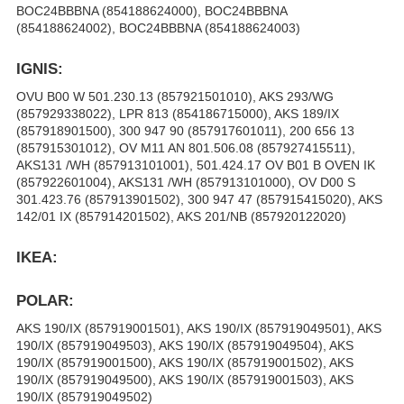
BOC24BBBNA (854188624000), BOC24BBBNA
(854188624002), BOC24BBBNA (854188624003)
IGNIS:
OVU B00 W 501.230.13 (857921501010), AKS 293/WG
(857929338022), LPR 813 (854186715000), AKS 189/IX
(857918901500), 300 947 90 (857917601011), 200 656 13
(857915301012), OV M11 AN 801.506.08 (857927415511),
AKS131 /WH (857913101001), 501.424.17 OV B01 B OVEN IK
(857922601004), AKS131 /WH (857913101000), OV D00 S
301.423.76 (857913901502), 300 947 47 (857915415020), AKS
142/01 IX (857914201502), AKS 201/NB (857920122020)
IKEA:
POLAR:
AKS 190/IX (857919001501), AKS 190/IX (857919049501), AKS
190/IX (857919049503), AKS 190/IX (857919049504), AKS
190/IX (857919001500), AKS 190/IX (857919001502), AKS
190/IX (857919049500), AKS 190/IX (857919001503), AKS
190/IX (857919049502)