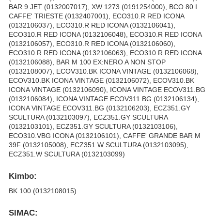
BAR 9 JET (0132007017), XW 1273 (0191254000), BCO 80 I
CAFFE' TRIESTE (0132407001), ECO310.R RED ICONA
(0132106037), ECO310.R RED ICONA (0132106041),
ECO310.R RED ICONA (0132106048), ECO310.R RED ICONA
(0132106057), ECO310.R RED ICONA (0132106060),
ECO310.R RED ICONA (0132106063), ECO310.R RED ICONA
(0132106088), BAR M 100 EX:NERO A NON STOP
(0132108007), ECOV310.BK ICONA VINTAGE (0132106068),
ECOV310.BK ICONA VINTAGE (0132106072), ECOV310.BK
ICONA VINTAGE (0132106090), ICONA VINTAGE ECOV311.BG
(0132106084), ICONA VINTAGE ECOV311.BG (0132106134),
ICONA VINTAGE ECOV311.BG (0132106203), ECZ351.GY
SCULTURA (0132103097), ECZ351.GY SCULTURA
(0132103101), ECZ351.GY SCULTURA (0132103106),
ECO310.VBG ICONA (0132106101), CAFFE' GRANDE BAR M
39F (0132105008), ECZ351.W SCULTURA (0132103095),
ECZ351.W SCULTURA (0132103099)
Kimbo:
BK 100 (0132108015)
SIMAC: