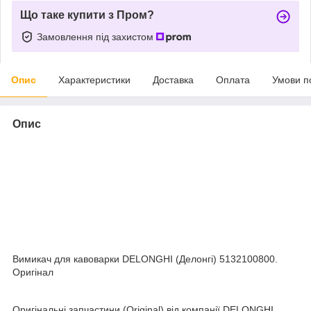
Що таке купити з Пром?
Замовлення під захистом
Опис
Характеристики
Доставка
Оплата
Умови п
Опис
Вимикач для кавоварки DELONGHI (Делонгі) 5132100800.
Оригінал
Оригінальні запчастини (Original) від компанії DELONGHI