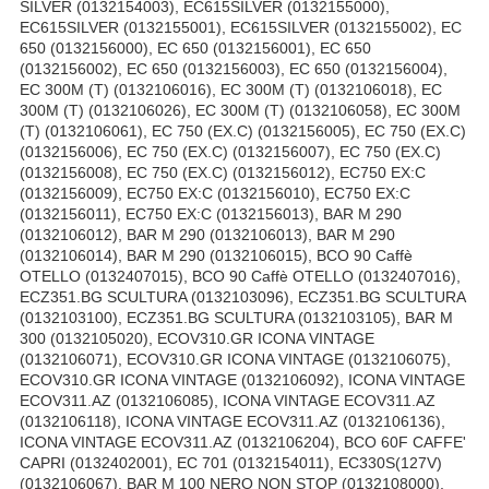
SILVER (0132154003), EC615SILVER (0132155000),
EC615SILVER (0132155001), EC615SILVER (0132155002), EC
650 (0132156000), EC 650 (0132156001), EC 650
(0132156002), EC 650 (0132156003), EC 650 (0132156004),
EC 300M (T) (0132106016), EC 300M (T) (0132106018), EC
300M (T) (0132106026), EC 300M (T) (0132106058), EC 300M
(T) (0132106061), EC 750 (EX.C) (0132156005), EC 750 (EX.C)
(0132156006), EC 750 (EX.C) (0132156007), EC 750 (EX.C)
(0132156008), EC 750 (EX.C) (0132156012), EC750 EX:C
(0132156009), EC750 EX:C (0132156010), EC750 EX:C
(0132156011), EC750 EX:C (0132156013), BAR M 290
(0132106012), BAR M 290 (0132106013), BAR M 290
(0132106014), BAR M 290 (0132106015), BCO 90 Caffè
OTELLO (0132407015), BCO 90 Caffè OTELLO (0132407016),
ECZ351.BG SCULTURA (0132103096), ECZ351.BG SCULTURA
(0132103100), ECZ351.BG SCULTURA (0132103105), BAR M
300 (0132105020), ECOV310.GR ICONA VINTAGE
(0132106071), ECOV310.GR ICONA VINTAGE (0132106075),
ECOV310.GR ICONA VINTAGE (0132106092), ICONA VINTAGE
ECOV311.AZ (0132106085), ICONA VINTAGE ECOV311.AZ
(0132106118), ICONA VINTAGE ECOV311.AZ (0132106136),
ICONA VINTAGE ECOV311.AZ (0132106204), BCO 60F CAFFE'
CAPRI (0132402001), EC 701 (0132154011), EC330S(127V)
(0132106067), BAR M 100 NERO NON STOP (0132108000),