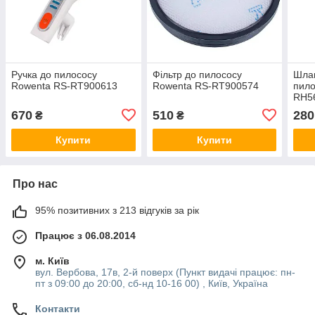
Ручка до пилососу
Фільтр до пилососу
Шлан
Rowenta RS-RT900613
Rowenta RS-RT900574
пило
RH5
670
510
280
₴
₴
Купити
Купити
Про нас
95% позитивних з 213 відгуків за рік
Працює з 06.08.2014
м. Київ
вул. Вербова, 17в, 2-й поверх (Пункт видачі працює: пн-
пт з 09:00 до 20:00, сб-нд 10-16 00) , Київ, Україна
Контакти