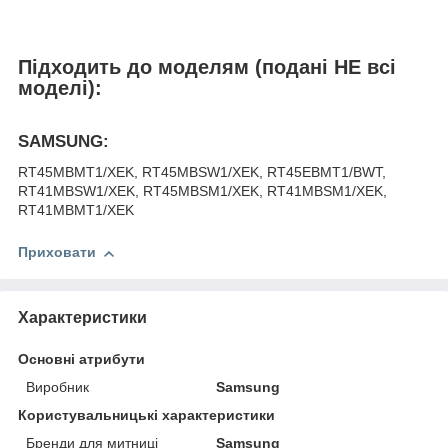
Підходить до моделям (подані НЕ всі
моделі):
SAMSUNG:
RT45MBMT1/XEK, RT45MBSW1/XEK, RT45EBMT1/BWT,
RT41MBSW1/XEK, RT45MBSM1/XEK, RT41MBSM1/XEK,
RT41MBMT1/XEK
Приховати
Характеристики
Основні атрибути
Виробник
Samsung
Користувальницькі характеристики
Бренди для митниці
Samsung