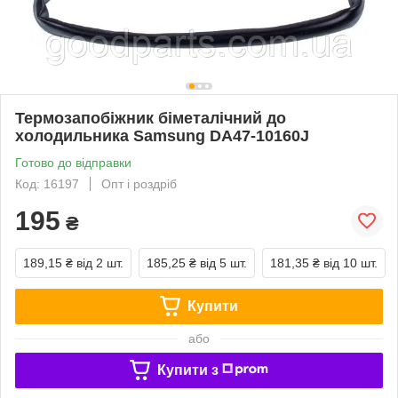
Термозапобіжник біметалічний до
холодильника Samsung DA47-10160J
Готово до відправки
Код: 16197
Опт і роздріб
195
₴
189,15 ₴
від 2 шт.
185,25 ₴
від 5 шт.
181,35 ₴
від 10 шт.
Купити
або
Купити з