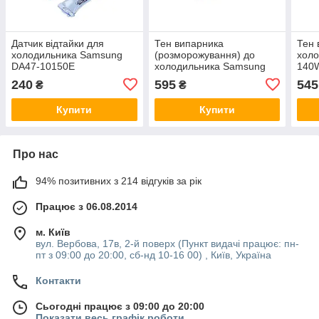
Датчик відтайки для
Тен випарника
Тен 
холодильника Samsung
(розморожування) до
хол
DA47-10150E
холодильника Samsung
140
DA47-00263E
240
595
545
₴
₴
Купити
Купити
Про нас
94% позитивних з 214 відгуків за рік
Працює з 06.08.2014
м. Київ
вул. Вербова, 17в, 2-й поверх (Пункт видачі працює: пн-
пт з 09:00 до 20:00, сб-нд 10-16 00) , Київ, Україна
Контакти
Сьогодні працює з 09:00 до 20:00
Показати весь графік роботи