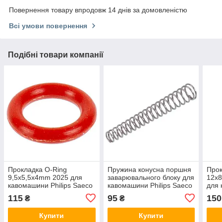
Повернення товару впродовж 14 днів за домовленістю
Всі умови повернення
Подібні товари компанії
Прокладка O-Ring
Пружина конусна поршня
Прок
9,5x5,5x4mm 2025 для
заварювального блоку для
12x
кавомашини Philips Saeco
кавомашини Philips Saeco
для 
NM01.004 червоний
9161.222
Sae
115
95
150
₴
₴
Купити
Купити