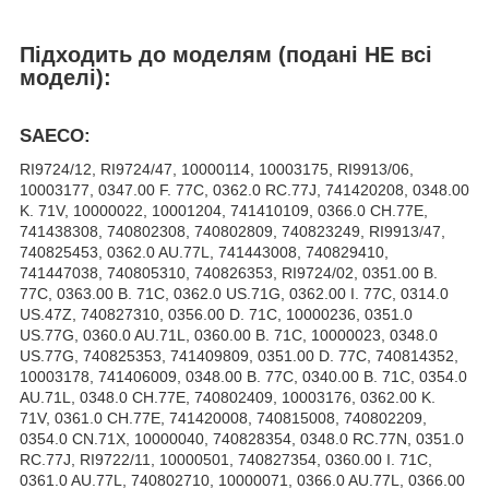
Підходить до моделям (подані НЕ всі
моделі):
SAECO:
RI9724/12, RI9724/47, 10000114, 10003175, RI9913/06,
10003177, 0347.00 F. 77C, 0362.0 RC.77J, 741420208, 0348.00
K. 71V, 10000022, 10001204, 741410109, 0366.0 CH.77E,
741438308, 740802308, 740802809, 740823249, RI9913/47,
740825453, 0362.0 AU.77L, 741443008, 740829410,
741447038, 740805310, 740826353, RI9724/02, 0351.00 B.
77C, 0363.00 B. 71C, 0362.0 US.71G, 0362.00 I. 77C, 0314.0
US.47Z, 740827310, 0356.00 D. 71C, 10000236, 0351.0
US.77G, 0360.0 AU.71L, 0360.00 B. 71C, 10000023, 0348.0
US.77G, 740825353, 741409809, 0351.00 D. 77C, 740814352,
10003178, 741406009, 0348.00 B. 77C, 0340.00 B. 71C, 0354.0
AU.71L, 0348.0 CH.77E, 740802409, 10003176, 0362.00 K.
71V, 0361.0 CH.77E, 741420008, 740815008, 740802209,
0354.0 CN.71X, 10000040, 740828354, 0348.0 RC.77N, 0351.0
RC.77J, RI9722/11, 10000501, 740827354, 0360.00 I. 71C,
0361.0 AU.77L, 740802710, 10000071, 0366.0 AU.77L, 0366.00