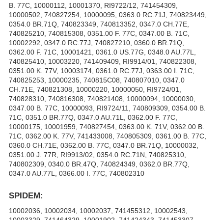
B. 77C, 10000112, 10001370, RI9722/12, 741454309,
10000502, 740827254, 10000095, 0363.0 RC.71J, 740823449,
0354.0 BR.71Q, 740823349, 740813352, 0347.0 CH.77E,
740825210, 740815308, 0351.00 F. 77C, 0347.00 B. 71C,
10002292, 0347.0 RC.77J, 740827210, 0360.0 BR.71Q,
0362.00 F. 71C, 10001421, 0361.0 US.77G, 0348.0 AU.77L,
740825410, 10003220, 741409409, RI9914/01, 740822308,
0351.00 K. 77V, 10003174, 0361.0 RC.77J, 0363.00 I. 71C,
740825253, 10000235, 740815C08, 740807010, 0347.0
CH.71E, 740821308, 10000220, 10000050, RI9724/01,
740828310, 740816308, 740821408, 10000094, 10000030,
0347.00 B. 77C, 10000093, RI9724/11, 740809309, 0354.00 B.
71C, 0351.0 BR.77Q, 0347.0 AU.71L, 0362.00 F. 77C,
10000175, 10001959, 740827454, 0363.00 K. 71V, 0362.00 B.
71C, 0362.00 K. 77V, 741433008, 740805309, 0361.00 B. 77C,
0360.0 CH.71E, 0362.00 B. 77C, 0347.0 BR.71Q, 10000032,
0351.00 J. 77R, RI9913/02, 0354.0 RC.71N, 740825310,
740802309, 0340.0 BR.47Q, 740824349, 0362.0 BR.77Q,
0347.0 AU.77L, 0366.00 I. 77C, 740802310
SPIDEM:
10002036, 10002034, 10002037, 741455312, 10002543,
10003329, 741464329, 10001902, 741424343, 741453307,