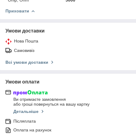
Приховати
Умови доставки
Нова Пошта
Самовивіз
Всі умови доставки
Умови оплати
Ви отримаєте замовлення
або гроші повернуться на вашу картку
Детальніше
Післяплата
Оплата на рахунок