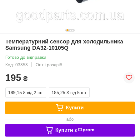
Температурний сенсор для холодильника
Samsung DA32-10105Q
Готово до відправки
Код: 03353
Опт і роздріб
195
₴
189,15 ₴
від 2 шт.
185,25 ₴
від 5 шт.
Купити
або
Купити з