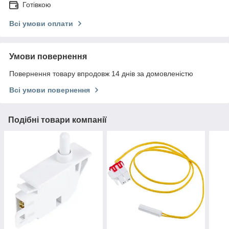
Готівкою
Всі умови оплати
Умови повернення
Повернення товару впродовж 14 днів за домовленістю
Всі умови повернення
Подібні товари компанії