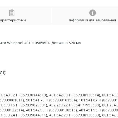
арактеристики
Інформація для замовлення
ити Whirlpool 481010565604. Довжина 520 мм
і):
01.543.02 H (857938144513), 401.542.98 H (857938138514), 801.543.
857939061011), 501.541.70 H (857938161504), 101.541.67 H (857938
01.503.15 H (857939029001), 402.259.22 H (854177953500), 801.234.
857938122514), 401.542.98 H (857938138515), 401.451.95 H (857939
01.503.24 H (857939044011), 401.542.79 H (857938138503), 601.542.