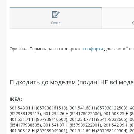
Опис
Х
Оригінал. Термопара газ-контролю
конфорки
для газової пл
Підходить до моделям (подані НЕ всі модел
IKEA:
601.543.01 H (857938161513), 901.541.68 H (857938122503), 4
(857938129513), 401.234.76 H (854178022606), 901.503.25 H (
401.531.71 H (857938110503), 201.234.77 H (854178038606), 0
(854177938605), 901.541.87 H (857939222001), 201.542.99 H (
401.503.18 H (857939049001), 701.541.69 H (857938149504), 2