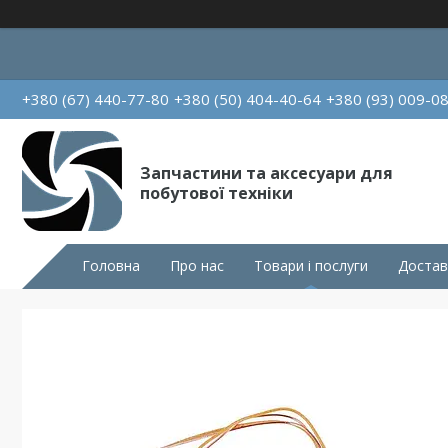
+380 (67) 440-77-80
+380 (50) 404-40-64
+380 (93) 009-0
Запчастини та аксесуари для
побутової техніки
Головна
Про нас
Товари і послуги
Достав