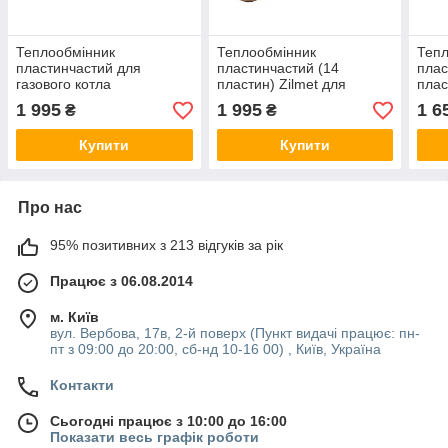
Теплообмінник
Теплообмінник
Тепл
пластинчастий для
пластинчастий (14
плас
газового котла
пластин) Zilmet для
плас
17B1901400 (14 пластин)
газового котла Ariston
газо
1 995
1 995
1 6
₴
₴
17B1901444
17B
Купити
Купити
Про нас
95% позитивних з 213 відгуків за рік
Працює з 06.08.2014
м. Київ
вул. Вербова, 17в, 2-й поверх (Пункт видачі працює: пн-
пт з 09:00 до 20:00, сб-нд 10-16 00) , Київ, Україна
Контакти
Сьогодні працює з 10:00 до 16:00
Показати весь графік роботи