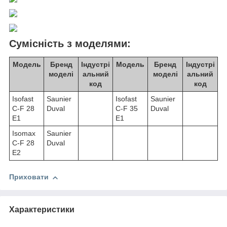
Сумісність з моделями:
Модель
Бренд
Індустрі
Модель
Бренд
Індустрі
моделі
альний
моделі
альний
код
код
Isofast
Saunier
Isofast
Saunier
C-F 28
Duval
C-F 35
Duval
E1
E1
Isomax
Saunier
C-F 28
Duval
E2
Приховати
Характеристики