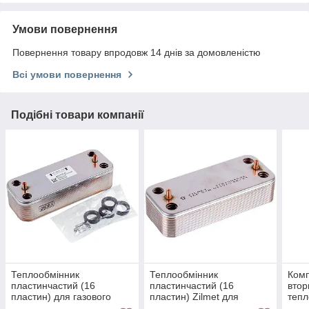
Умови повернення
Повернення товару впродовж 14 днів за домовленістю
Всі умови повернення
Подібні товари компанії
Теплообмінник
Теплообмінник
Комп
пластинчастий (16
пластинчастий (16
втор
пластин) для газового
пластин) Zilmet для
тепл
котла Ariston 65104333
газового котла Biasi M290
мм (