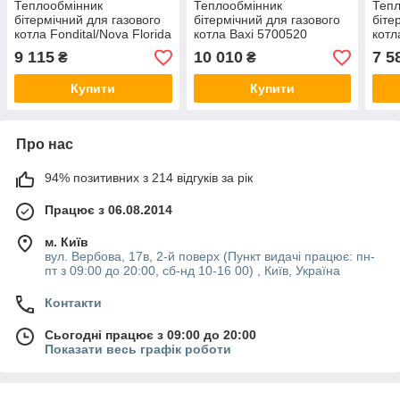
Теплообмінник
Теплообмінник
Тепл
бітермічний для газового
бітермічний для газового
біте
котла Fondital/Nova Florida
котла Baxi 5700520
котл
6SCAMBIM02
кВт 
9 115
10 010
7 5
₴
₴
Купити
Купити
Про нас
94% позитивних з 214 відгуків за рік
Працює з 06.08.2014
м. Київ
вул. Вербова, 17в, 2-й поверх (Пункт видачі працює: пн-
пт з 09:00 до 20:00, сб-нд 10-16 00) , Київ, Україна
Контакти
Сьогодні працює з 09:00 до 20:00
Показати весь графік роботи