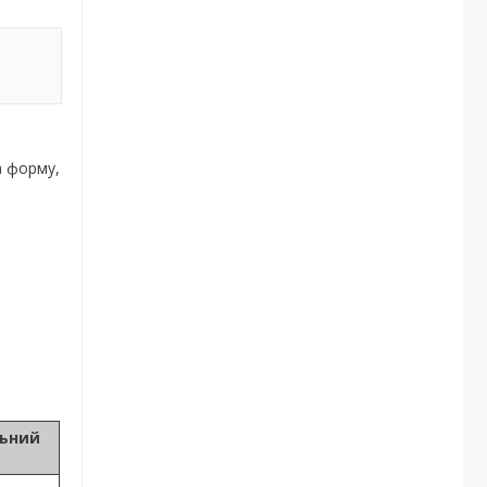
а форму,
льний