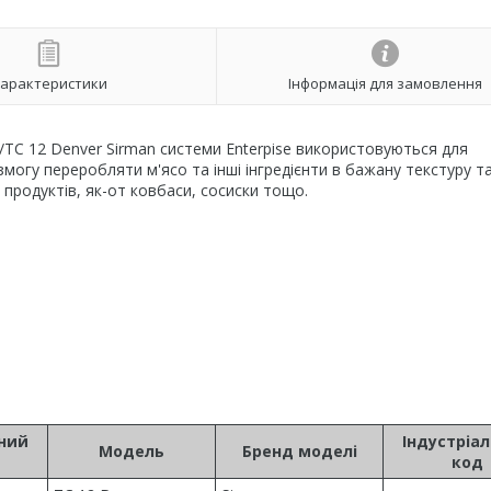
арактеристики
Інформація для замовлення
/ТС 12 Denver Sirman системи Enterpise використовуються для
могу переробляти м'ясо та інші інгредієнти в бажану текстуру т
 продуктів, як-от ковбаси, сосиски тощо.
ьний
Індустріа
Модель
Бренд моделі
код