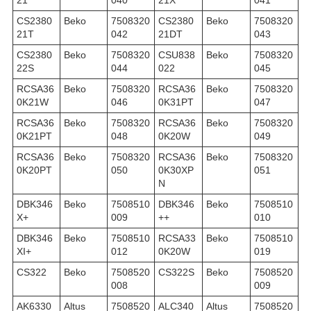
21
040
21X
041
CS2380
Beko
7508320
CS2380
Beko
7508320
21T
042
21DT
043
CS2380
Beko
7508320
CSU838
Beko
7508320
22S
044
022
045
RCSA36
Beko
7508320
RCSA36
Beko
7508320
0K21W
046
0K31PT
047
RCSA36
Beko
7508320
RCSA36
Beko
7508320
0K21PT
048
0K20W
049
RCSA36
Beko
7508320
RCSA36
Beko
7508320
0K20PT
050
0K30XP
051
N
DBK346
Beko
7508510
DBK346
Beko
7508510
X+
009
++
010
DBK346
Beko
7508510
RCSA33
Beko
7508510
XI+
012
0K20W
019
CS322
Beko
7508520
CS322S
Beko
7508520
008
009
AK6330
Altus
7508520
ALC340
Altus
7508520