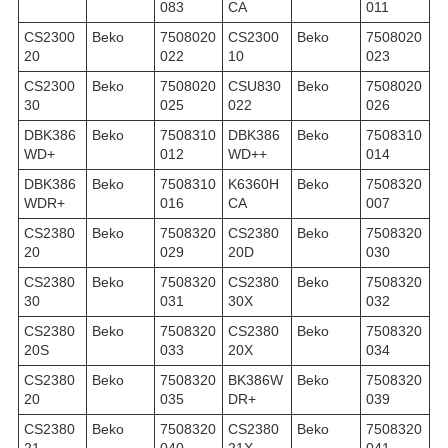
083
CA
011
CS2300
Beko
7508020
CS2300
Beko
7508020
20
022
10
023
CS2300
Beko
7508020
CSU830
Beko
7508020
30
025
022
026
DBK386
Beko
7508310
DBK386
Beko
7508310
WD+
012
WD++
014
DBK386
Beko
7508310
K6360H
Beko
7508320
WDR+
016
CA
007
CS2380
Beko
7508320
CS2380
Beko
7508320
20
029
20D
030
CS2380
Beko
7508320
CS2380
Beko
7508320
30
031
30X
032
CS2380
Beko
7508320
CS2380
Beko
7508320
20S
033
20X
034
CS2380
Beko
7508320
BK386W
Beko
7508320
20
035
DR+
039
CS2380
Beko
7508320
CS2380
Beko
7508320