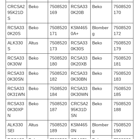
CRCSA2
Beko
7508520
RCSA33
Beko
7508520
95K21D
169
0K20B
170
S
RCSA33
Beko
7508520
KSM465
Blomber
7508520
0K20S
171
0A+
g
172
ALK330
Altus
7508520
RCSA33
Beko
7508520
S
173
0K30S
179
RCSA33
Beko
7508520
RCSA33
Beko
7508520
0K30W
180
0K20XB
181
RCSA33
Beko
7508520
RCSA33
Beko
7508520
0K30SN
182
0K30BN
183
RCSA33
Beko
7508520
RCSA33
Beko
7508520
0K31WN
184
0K30WN
185
RCSA33
Beko
7508520
CRCSA2
Beko
7508520
0K30XP
187
95K31D
188
N
SN
ALK330
Altus
7508520
KSM465
Blomber
7508520
SEI
189
0N
g
190