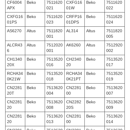
CF6004
Beko
7511620
CXFG16
Beko
7511620
APX
021
01W
022
CXFG16
Beko
7511620
CRFP16
Beko
7511620
01PS
023
01DPS
024
AS6270
Altus
7511820
AL314
Altus
7511820
001
005
ALCR43
Altus
7512020
AK6260
Altus
7512920
6
001
002
CH1340
Beko
7513520
CH2340
Beko
7513520
20X
016
20
017
RCHA34
Beko
7513520
RCHA34
Beko
7513520
0K21W
018
0K21PT
019
CN2281
Beko
7513620
CN2281
Beko
7513620
20T
004
00
007
CN2281
Beko
7513620
CN2282
Beko
7513620
20
008
20S
009
CN2281
Beko
7513620
CN2281
Beko
7513620
20
013
00
014