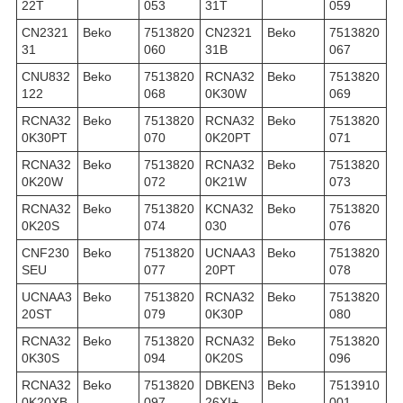
22T
053
31T
059
CN2321
Beko
7513820
CN2321
Beko
7513820
31
060
31B
067
CNU832
Beko
7513820
RCNA32
Beko
7513820
122
068
0K30W
069
RCNA32
Beko
7513820
RCNA32
Beko
7513820
0K30PT
070
0K20PT
071
RCNA32
Beko
7513820
RCNA32
Beko
7513820
0K20W
072
0K21W
073
RCNA32
Beko
7513820
KCNA32
Beko
7513820
0K20S
074
030
076
CNF230
Beko
7513820
UCNAA3
Beko
7513820
SEU
077
20PT
078
UCNAA3
Beko
7513820
RCNA32
Beko
7513820
20ST
079
0K30P
080
RCNA32
Beko
7513820
RCNA32
Beko
7513820
0K30S
094
0K20S
096
RCNA32
Beko
7513820
DBKEN3
Beko
7513910
0K20XB
097
26XI+
001