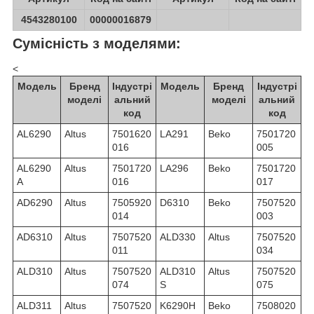
4543280100
00000016879
Сумісність з моделями:
<
Модель
Бренд
Індустрі
Модель
Бренд
Індустрі
моделі
альний
моделі
альний
код
код
AL6290
Altus
7501620
LA291
Beko
7501720
016
005
AL6290
Altus
7501720
LA296
Beko
7501720
A
016
017
AD6290
Altus
7505920
D6310
Beko
7507520
014
003
AD6310
Altus
7507520
ALD330
Altus
7507520
011
034
ALD310
Altus
7507520
ALD310
Altus
7507520
074
S
075
ALD311
Altus
7507520
K6290H
Beko
7508020