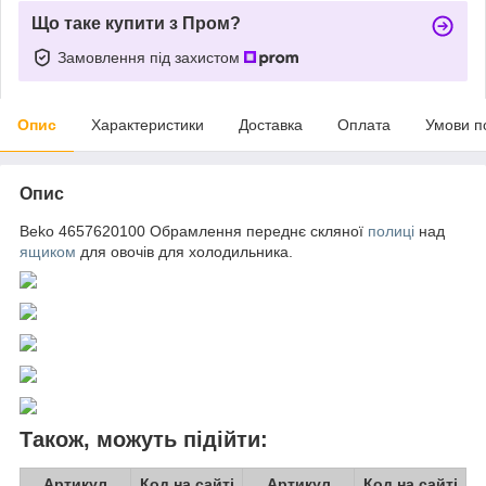
Що таке купити з Пром?
Замовлення під захистом
Опис
Характеристики
Доставка
Оплата
Умови п
Опис
Beko 4657620100 Обрамлення переднє скляної
полиці
над
ящиком
для овочів для холодильника.
Також, можуть підійти:
Артикул
Код на сайті
Артикул
Код на сайті