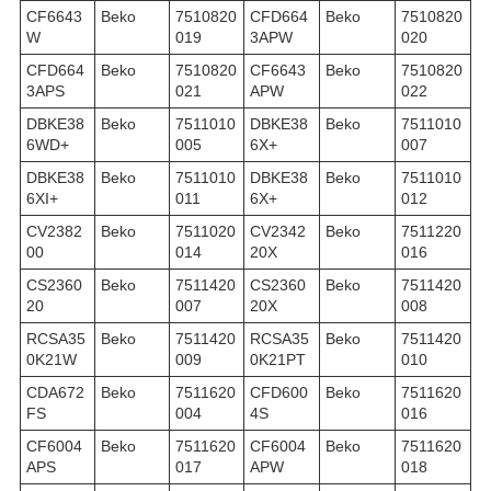
CF6643
Beko
7510820
CFD664
Beko
7510820
W
019
3APW
020
CFD664
Beko
7510820
CF6643
Beko
7510820
3APS
021
APW
022
DBKE38
Beko
7511010
DBKE38
Beko
7511010
6WD+
005
6X+
007
DBKE38
Beko
7511010
DBKE38
Beko
7511010
6XI+
011
6X+
012
CV2382
Beko
7511020
CV2342
Beko
7511220
00
014
20X
016
CS2360
Beko
7511420
CS2360
Beko
7511420
20
007
20X
008
RCSA35
Beko
7511420
RCSA35
Beko
7511420
0K21W
009
0K21PT
010
CDA672
Beko
7511620
CFD600
Beko
7511620
FS
004
4S
016
CF6004
Beko
7511620
CF6004
Beko
7511620
APS
017
APW
018