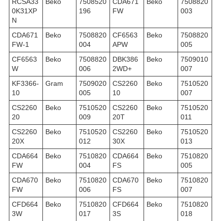
RCSA33
Beko
7508520
CDA671
Beko
7508820
0K31XP
196
FW
003
N
CDA671
Beko
7508820
CF6563
Beko
7508820
FW-1
004
APW
005
CF6563
Beko
7508820
DBK386
Beko
7509010
W
006
2WD+
007
KF3366-
Gram
7509020
CS2260
Beko
7510520
10
005
10
007
CS2260
Beko
7510520
CS2260
Beko
7510520
20
009
20T
011
CS2260
Beko
7510520
CS2260
Beko
7510520
20X
012
30X
013
CDA664
Beko
7510820
CDA664
Beko
7510820
FW
004
FS
005
CDA670
Beko
7510820
CDA670
Beko
7510820
FW
006
FS
007
CFD664
Beko
7510820
CFD664
Beko
7510820
3W
017
3S
018