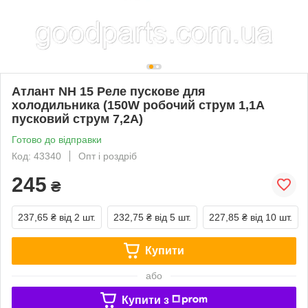
Атлант NH 15 Реле пускове для
холодильника (150W робочий струм 1,1A
пусковий струм 7,2A)
Готово до відправки
Код: 43340
Опт і роздріб
245
₴
237,65 ₴
від 2 шт.
232,75 ₴
від 5 шт.
227,85 ₴
від 10 шт.
Купити
або
Купити з