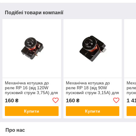
Подібні товари компанії
Механічна котушка до
Механічна котушка до
Меха
реле RP 16 (від 120W
реле RP 18 (від 90W
реле
пусковий струм 3,75A) для
пусковий струм 3,15A) для
пуск
холодильника
холодильника
холо
160
160
1 4
₴
₴
Купити
Купити
Про нас