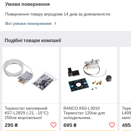
Умови повернення
Повернення товару впродовж 14 днів за домовленістю
Всі умови повернення
Подібні товари компанії
Термостат капілярний
RANCO K50-L3010
Терм
K57-L2829 (-21..-15°C)
Термостат 120см для
L409
250см морозильної
холодильника
капі
камери для холодильника
холо
295
695
495
₴
₴
C00