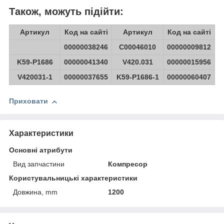
Також, можуть підійти:
Артикул
Код на сайті
Артикул
Код на сайті
00000038246
C00046010
00000009812
K59-P1686
00000041340
V420.031
00000015956
V420031-1
00000037655
K59-P1686-1
00000060407
Приховати
Характеристики
Основні атрибути
Вид запчастини
Компресор
Користувальницькі характеристики
Довжина, mm
1200