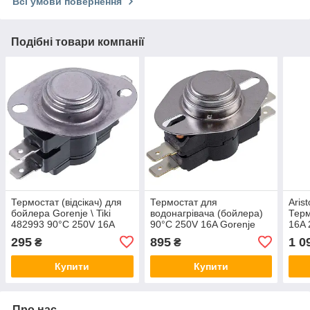
Всі умови повернення
Подібні товари компанії
Термостат (відсікач) для
Термостат для
Aris
бойлера Gorenje \ Tiki
водонагрівача (бойлера)
Терм
482993 90°С 250V 16A
90°С 250V 16A Gorenje
16A 
482993
295
895
1 0
₴
₴
Купити
Купити
Про нас