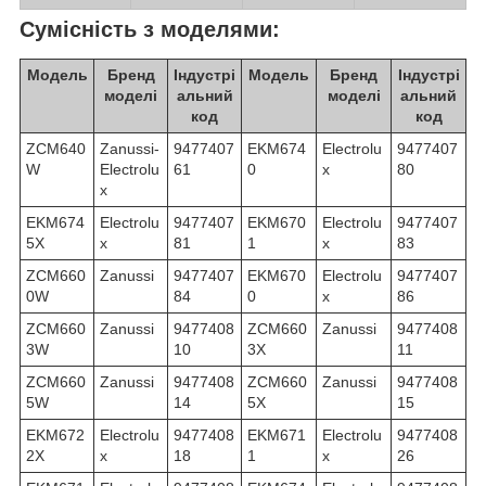
Сумісність з моделями:
Модель
Бренд
Індустрі
Модель
Бренд
Індустрі
моделі
альний
моделі
альний
код
код
ZCM640
Zanussi-
9477407
EKM674
Electrolu
9477407
W
Electrolu
61
0
x
80
x
EKM674
Electrolu
9477407
EKM670
Electrolu
9477407
5X
x
81
1
x
83
ZCM660
Zanussi
9477407
EKM670
Electrolu
9477407
0W
84
0
x
86
ZCM660
Zanussi
9477408
ZCM660
Zanussi
9477408
3W
10
3X
11
ZCM660
Zanussi
9477408
ZCM660
Zanussi
9477408
5W
14
5X
15
EKM672
Electrolu
9477408
EKM671
Electrolu
9477408
2X
x
18
1
x
26