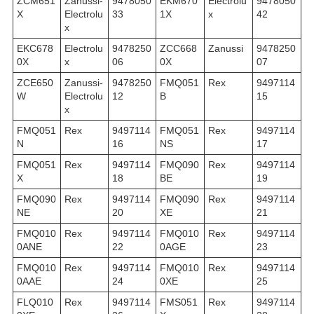
ZCM651
Zanussi-
9478050
EKM670
Electrolu
9478050
X
Electrolu
33
1X
x
42
x
EKC678
Electrolu
9478250
ZCC668
Zanussi
9478250
0X
x
06
0X
07
ZCE650
Zanussi-
9478250
FMQ051
Rex
9497114
W
Electrolu
12
B
15
x
FMQ051
Rex
9497114
FMQ051
Rex
9497114
N
16
NS
17
FMQ051
Rex
9497114
FMQ090
Rex
9497114
X
18
BE
19
FMQ090
Rex
9497114
FMQ090
Rex
9497114
NE
20
XE
21
FMQ010
Rex
9497114
FMQ010
Rex
9497114
0ANE
22
0AGE
23
FMQ010
Rex
9497114
FMQ010
Rex
9497114
0AAE
24
0XE
25
FLQ010
Rex
9497114
FMS051
Rex
9497114