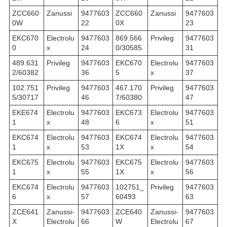
ZCC660
Zanussi
9477603
ZCC660
Zanussi
9477603
0W
22
0X
23
EKC670
Electrolu
9477603
869.566
Privileg
9477603
0
x
24
0/30585
31
489.631
Privileg
9477603
EKC670
Electrolu
9477603
2/60382
36
5
x
37
102.751
Privileg
9477603
467.170
Privileg
9477603
5/30717
46
7/60380
47
EKE674
Electrolu
9477603
EKC673
Electrolu
9477603
1
x
48
6
x
51
EKC674
Electrolu
9477603
EKC674
Electrolu
9477603
1
x
53
1X
x
54
EKC675
Electrolu
9477603
EKC675
Electrolu
9477603
1
x
55
1X
x
56
EKC674
Electrolu
9477603
102751_
Privileg
9477603
6
x
57
60493
63
ZCE641
Zanussi-
9477603
ZCE640
Zanussi-
9477603
X
Electrolu
66
W
Electrolu
67