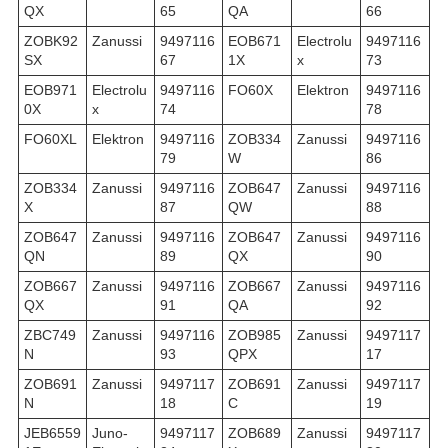
QX
65
QA
66
ZOBK92
Zanussi
9497116
EOB671
Electrolu
9497116
SX
67
1X
x
73
EOB971
Electrolu
9497116
FO60X
Elektron
9497116
0X
x
74
78
FO60XL
Elektron
9497116
ZOB334
Zanussi
9497116
79
W
86
ZOB334
Zanussi
9497116
ZOB647
Zanussi
9497116
X
87
QW
88
ZOB647
Zanussi
9497116
ZOB647
Zanussi
9497116
QN
89
QX
90
ZOB667
Zanussi
9497116
ZOB667
Zanussi
9497116
QX
91
QA
92
ZBC749
Zanussi
9497116
ZOB985
Zanussi
9497117
N
93
QPX
17
ZOB691
Zanussi
9497117
ZOB691
Zanussi
9497117
N
18
C
19
JEB6559
Juno-
9497117
ZOB689
Zanussi
9497117