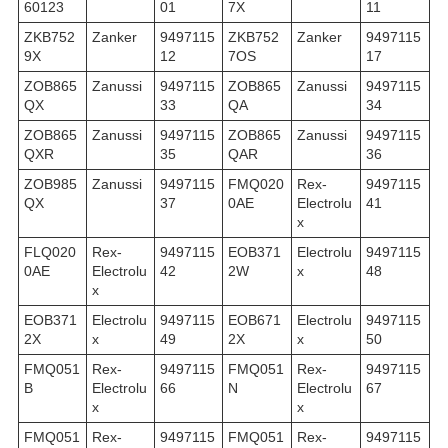
60123
01
7X
11
ZKB752
Zanker
9497115
ZKB752
Zanker
9497115
9X
12
7OS
17
ZOB865
Zanussi
9497115
ZOB865
Zanussi
9497115
QX
33
QA
34
ZOB865
Zanussi
9497115
ZOB865
Zanussi
9497115
QXR
35
QAR
36
ZOB985
Zanussi
9497115
FMQ020
Rex-
9497115
QX
37
0AE
Electrolu
41
x
FLQ020
Rex-
9497115
EOB371
Electrolu
9497115
0AE
Electrolu
42
2W
x
48
x
EOB371
Electrolu
9497115
EOB671
Electrolu
9497115
2X
x
49
2X
x
50
FMQ051
Rex-
9497115
FMQ051
Rex-
9497115
B
Electrolu
66
N
Electrolu
67
x
x
FMQ051
Rex-
9497115
FMQ051
Rex-
9497115