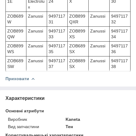
1E
Electrolu
24
X
30
x
ZOB689
Zanussi
9497117
ZOB899
Zanussi
9497117
W
31
QXR
32
ZOB899
Zanussi
9497117
ZOB899
Zanussi
9497117
QW
33
XS
34
ZOB899
Zanussi
9497117
ZOB689
Zanussi
9497117
WS
35
SX
36
ZOB689
Zanussi
9497117
ZOB889
Zanussi
9497117
SW
37
SX
38
Приховати
Характеристики
Основні атрибути
Виробник
Kaneta
Вид запчастини
Тен
Користувальницькі характеристики