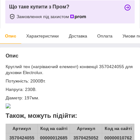
Що таке купити з Пром?
Замовлення під захистом
Опис
Характеристики
Доставка
Оплата
Умови п
Опис
Круглий тен (нагріваючий елемент) конвекції 3570424055 для
духовки Electrolux.
Потужність: 2000Вт.
Напруга: 230В.
Діаметр: 197мм.
Також, можуть підійти:
Артикул
Код на сайті
Артикул
Код на сайті
3570424055
00000012685
3570425052
00000010762