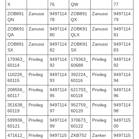
X
76
QW
77
ZOB891
Zanussi
9497114
ZOB891
Zanussi
9497114
QN
78
QX
79
ZOBK91
Zanussi
9497114
ZOBK91
Zanussi
9497114
QA
80
QLX
81
ZOB891
Zanussi
9497114
ZOBK91
Zanussi
9497114
SX
82
SX
83
179363_
Privileg
9497114
179363_
Privileg
9497114
60114
92
60688
92
110228_
Privileg
9497114
392224_
Privileg
9497114
60115
93
60116
94
208556_
Privileg
9497114
621703_
Privileg
9497114
60117
95
60118
96
351638_
Privileg
9497114
952759_
Privileg
9497114
60119
97
60120
98
599936_
Privileg
9497114
370673_
Privileg
9497115
60121
99
60122
00
471612_
Privileg
9497115
ZKB752
Zanker
9497115