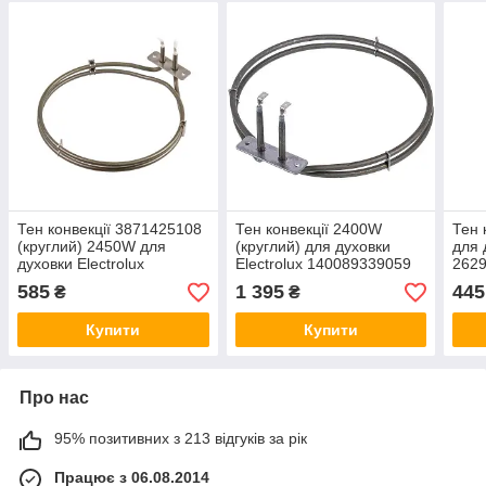
Тен конвекції 3871425108
Тен конвекції 2400W
Тен 
(круглий) 2450W для
(круглий) для духовки
для 
духовки Electrolux
Electrolux 140089339059
262
585
1 395
445
₴
₴
Купити
Купити
Про нас
95% позитивних з 213 відгуків за рік
Працює з 06.08.2014