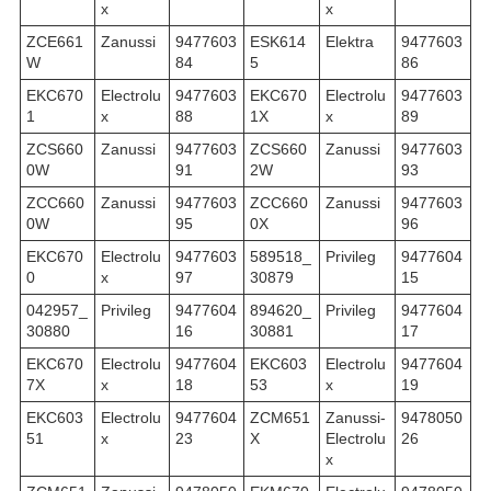
x
x
ZCE661
Zanussi
9477603
ESK614
Elektra
9477603
W
84
5
86
EKC670
Electrolu
9477603
EKC670
Electrolu
9477603
1
x
88
1X
x
89
ZCS660
Zanussi
9477603
ZCS660
Zanussi
9477603
0W
91
2W
93
ZCC660
Zanussi
9477603
ZCC660
Zanussi
9477603
0W
95
0X
96
EKC670
Electrolu
9477603
589518_
Privileg
9477604
0
x
97
30879
15
042957_
Privileg
9477604
894620_
Privileg
9477604
30880
16
30881
17
EKC670
Electrolu
9477604
EKC603
Electrolu
9477604
7X
x
18
53
x
19
EKC603
Electrolu
9477604
ZCM651
Zanussi-
9478050
51
x
23
X
Electrolu
26
x