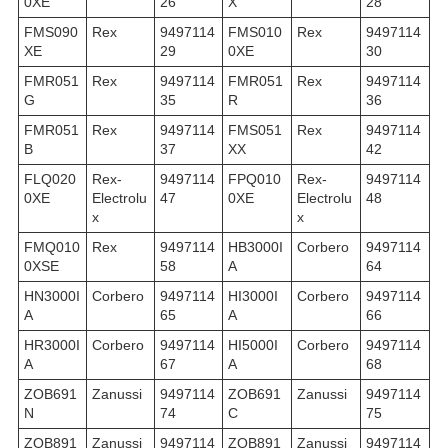
0XE
26
X
28
FMS090
Rex
9497114
FMS010
Rex
9497114
XE
29
0XE
30
FMR051
Rex
9497114
FMR051
Rex
9497114
G
35
R
36
FMR051
Rex
9497114
FMS051
Rex
9497114
B
37
XX
42
FLQ020
Rex-
9497114
FPQ010
Rex-
9497114
0XE
Electrolu
47
0XE
Electrolu
48
x
x
FMQ010
Rex
9497114
HB3000I
Corbero
9497114
0XSE
58
A
64
HN3000I
Corbero
9497114
HI3000I
Corbero
9497114
A
65
A
66
HR3000I
Corbero
9497114
HI5000I
Corbero
9497114
A
67
A
68
ZOB691
Zanussi
9497114
ZOB691
Zanussi
9497114
N
74
C
75
ZOB891
Zanussi
9497114
ZOB891
Zanussi
9497114