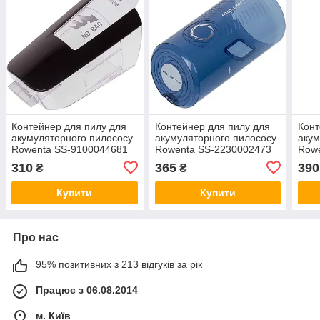
Контейнер для пилу для
Контейнер для пилу для
Конт
акумуляторного пилососу
акумуляторного пилососу
акум
Rowenta SS-9100044681
Rowenta SS-2230002473
Row
чорний
блакитний
310
365
390
₴
₴
Купити
Купити
Про нас
95% позитивних з 213 відгуків за рік
Працює з 06.08.2014
м. Київ