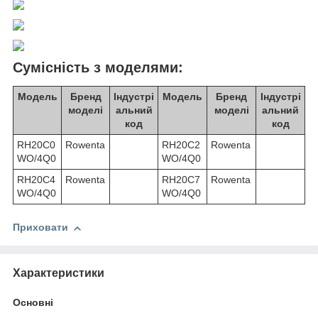
Сумісність з моделями:
Модель
Бренд
Індустрі
Модель
Бренд
Індустрі
моделі
альний
моделі
альний
код
код
RH20C0
Rowenta
RH20C2
Rowenta
WO/4Q0
WO/4Q0
RH20C4
Rowenta
RH20C7
Rowenta
WO/4Q0
WO/4Q0
Приховати
Характеристики
Основні