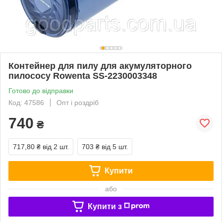
Контейнер для пилу для акумуляторного
пилососу Rowenta SS-2230003348
Готово до відправки
Код: 47586
Опт і роздріб
740
₴
717,80 ₴
від 2 шт.
703 ₴
від 5 шт.
Купити
або
Купити з