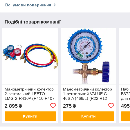
Всі умови повернення
Подібні товари компанії
Манометричний колектор
Манометричний колектор
Набі
2-вентильний LEETO
1-вентильний VALUE G-
B372
LMG-2-R410A (R410 R407
466-A (468/L) (R22 R12
для 
R134 R22) + шланги
R134 R502)
502
2 895
275
495
₴
₴
3шт.x1200mm
Купити
Купити