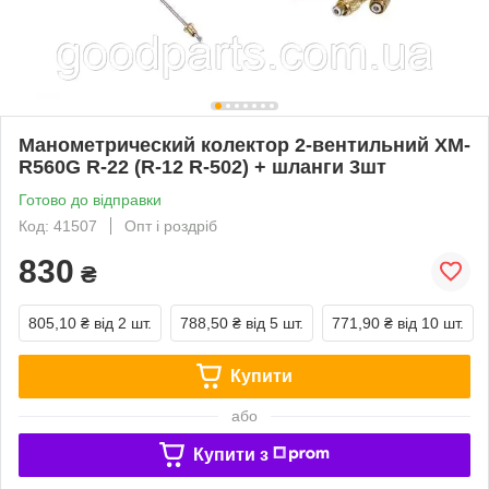
Манометрический колектор 2-вентильний XM-
R560G R-22 (R-12 R-502) + шланги 3шт
Готово до відправки
Код: 41507
Опт і роздріб
830
₴
805,10 ₴
від 2 шт.
788,50 ₴
від 5 шт.
771,90 ₴
від 10 шт.
Купити
або
Купити з