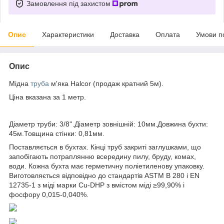
Замовлення під захистом
Опис
Характеристики
Доставка
Оплата
Умови п
Опис
Мідна
труба
м'яка Halcor (продаж кратний 5м).
Ціна вказана за 1 метр.
Діаметр труби: 3/8''.Діаметр зовнішній: 10мм.Довжина бухти:
45м.Товщина стінки: 0,81мм.
Поставляється в бухтах. Кінці труб закриті заглушками, що
запобігають потраплянню всередину пилу, бруду, комах,
води. Кожна бухта має герметичну поліетиленову упаковку.
Виготовляється відповідно до стандартів ASTM B 280 і EN
12735-1 з міді марки Cu-DHP з вмістом міді ≥99,90% і
фосфору 0,015-0,040%.