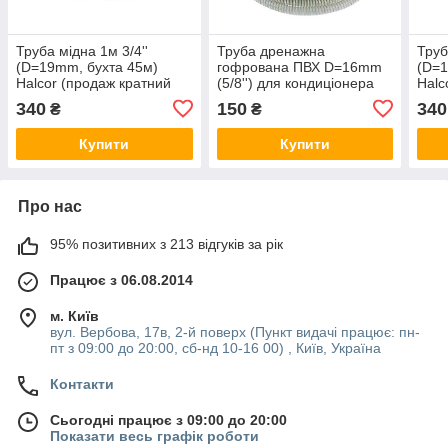
Труба мідна 1м 3/4''
Труба дренажна
Труб
(D=19mm, бухта 45м)
гофрована ПВХ D=16mm
(D=1
Halcor (продаж кратний
(5/8'') для кондиціонера
Halc
5м)
(продаж кратний 5 м)
5м)
340
150
340
₴
₴
Купити
Купити
Про нас
95% позитивних з 213 відгуків за рік
Працює з 06.08.2014
м. Київ
вул. Вербова, 17в, 2-й поверх (Пункт видачі працює: пн-
пт з 09:00 до 20:00, сб-нд 10-16 00) , Київ, Україна
Контакти
Сьогодні працює з 09:00 до 20:00
Показати весь графік роботи