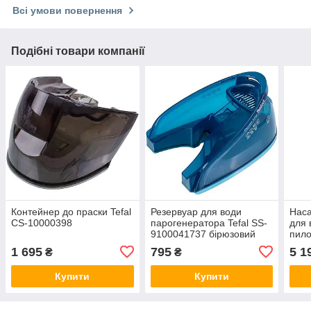
Всі умови повернення
Подібні товари компанії
Контейнер до праски Tefal
Резервуар для води
Наса
CS-10000398
парогенератора Tefal SS-
для 
9100041737 бірюзовий
пило
300
1 695
795
5 1
₴
₴
Купити
Купити