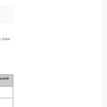
я, блок
льний