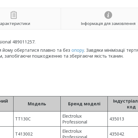
арактеристики
Інформація для замовлення
sional 489011257.
и йому обертатися плавно та без
опору
. Завдяки мінімізації терт
, запобігаючи пошкодженню та зберігаючи якість тканин.
ьний
Індустріа
Модель
Бренд моделі
код
Electrolux
TT130C
435013
Professional
Electrolux
T413002
435042
Professional