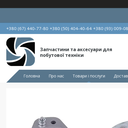
+380 (67) 440-77-80
+380 (50) 404-40-64
+380 (93) 009-0
Запчастини та аксесуари для
побутової техніки
Головна
Про нас
Товари і послуги
Достав