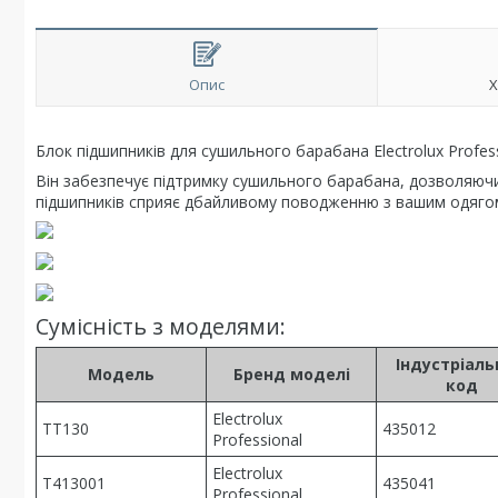
Опис
Х
Блок підшипників для сушильного барабана Electrolux Profes
Він забезпечує підтримку сушильного барабана, дозволяюч
підшипників сприяє дбайливому поводженню з вашим одягом
Сумісність з моделями:
Індустріал
Модель
Бренд моделі
код
Electrolux
TT130
435012
Professional
Electrolux
T413001
435041
Professional