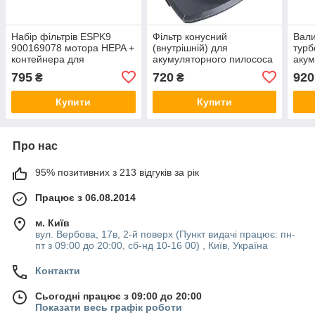
Набір фільтрів ESPK9
Фільтр конусний
Вали
900169078 мотора HEPA +
(внутрішній) для
турб
контейнера для
акумуляторного пилососа
акум
акумуляторного пилососа
Electrolux 4055500484
Elec
795
720
920
₴
₴
Electrolux
Купити
Купити
Про нас
95% позитивних з 213 відгуків за рік
Працює з 06.08.2014
м. Київ
вул. Вербова, 17в, 2-й поверх (Пункт видачі працює: пн-
пт з 09:00 до 20:00, сб-нд 10-16 00) , Київ, Україна
Контакти
Сьогодні працює з 09:00 до 20:00
Показати весь графік роботи