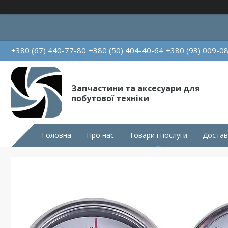
+380 (67) 440-77-80
+380 (50) 404-40-64
+380 (93) 009-0
Запчастини та аксесуари для
побутової техніки
Головна
Про нас
Товари і послуги
Достав