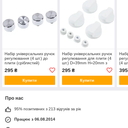
Набір універсальних ручок
Набір універсальних ручок
Набі
регулювання (4 шт.) до
регулювання для плити (4
регу
плити (сріблястий)
шт.) D=39mm Н=20mm з
(4 ш
перехідниками
пере
295
295
395
₴
₴
Купити
Купити
Про нас
95% позитивних з 213 відгуків за рік
Працює з 06.08.2014