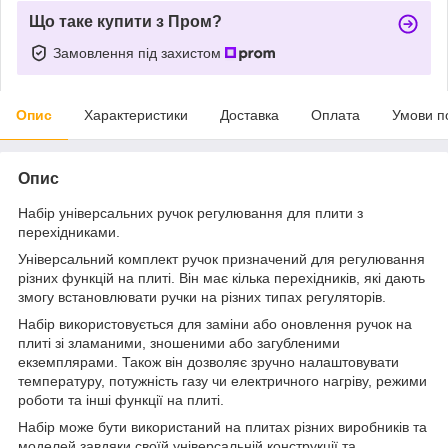
Що таке купити з Пром?
Замовлення під захистом
Опис
Характеристики
Доставка
Оплата
Умови п
Опис
Набір універсальних ручок регулювання для плити з
перехідниками.
Універсальний комплект ручок призначений для регулювання
різних функцій на плиті. Він має кілька перехідників, які дають
змогу встановлювати ручки на різних типах регуляторів.
Набір використовується для заміни або оновлення ручок на
плиті зі зламаними, зношеними або загубленими
екземплярами. Також він дозволяє зручно налаштовувати
температуру, потужність газу чи електричного нагріву, режими
роботи та інші функції на плиті.
Набір може бути використаний на плитах різних виробників та
моделей завдяки своїй універсальній конструкції та