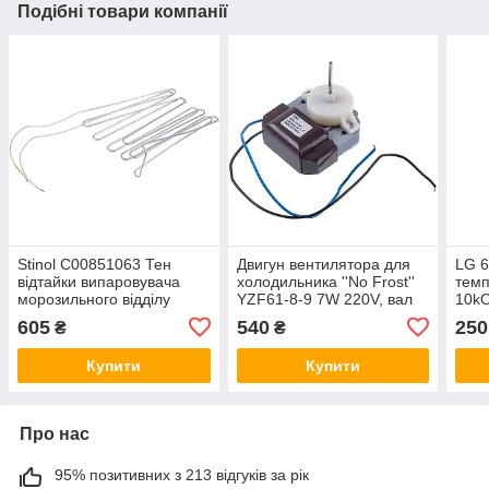
Подібні товари компанії
Stinol C00851063 Тен
Двигун вентилятора для
LG 
відтайки випаровувача
холодильника ''No Frost''
тем
морозильного відділу
YZF61-8-9 7W 220V, вал
10k
холодильника 177W 240V
L=30mm D=3.2mm
холо
605
540
250
₴
₴
H=100mm
Купити
Купити
Про нас
95% позитивних з 213 відгуків за рік