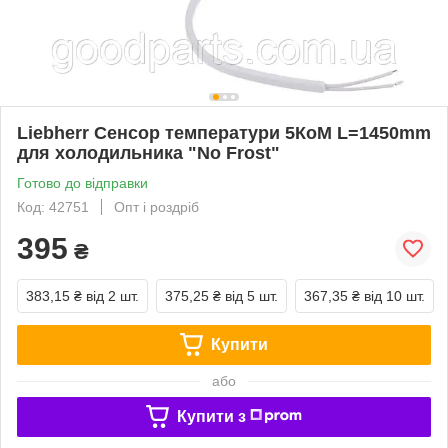
Liebherr Сенсор температури 5КоМ L=1450mm
для холодильника "No Frost"
Готово до відправки
Код: 42751
Опт і роздріб
395
₴
383,15 ₴
від 2 шт.
375,25 ₴
від 5 шт.
367,35 ₴
від 10 шт.
Купити
або
Купити з