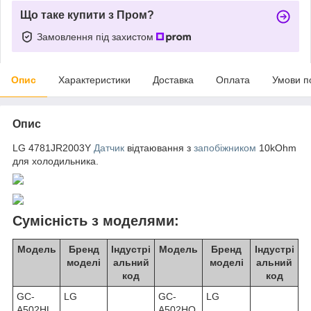
Що таке купити з Пром?
Замовлення під захистом
Опис
Характеристики
Доставка
Оплата
Умови п
Опис
LG 4781JR2003Y
Датчик
відтаювання з
запобіжником
10kOhm
для холодильника.
Сумісність з моделями:
Модель
Бренд
Індустрі
Модель
Бренд
Індустрі
моделі
альний
моделі
альний
код
код
GC-
LG
GC-
LG
A502HL
A502HQ