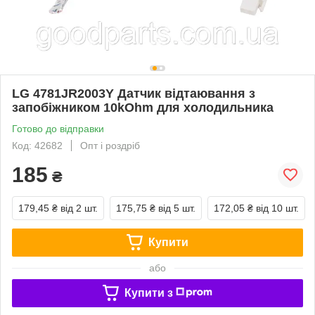
LG 4781JR2003Y Датчик відтаювання з
запобіжником 10kOhm для холодильника
Готово до відправки
Код: 42682
Опт і роздріб
185
₴
179,45 ₴
від 2 шт.
175,75 ₴
від 5 шт.
172,05 ₴
від 10 шт.
Купити
або
Купити з