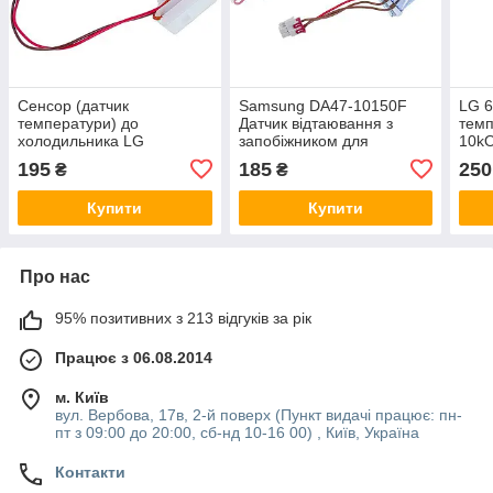
Сенсор (датчик
Samsung DA47-10150F
LG 
температури) до
Датчик відтаювання з
тем
холодильника LG
запобіжником для
10k
4781JR2003B
холодильника
холо
195
185
250
₴
₴
Купити
Купити
Про нас
95% позитивних з 213 відгуків за рік
Працює з 06.08.2014
м. Київ
вул. Вербова, 17в, 2-й поверх (Пункт видачі працює: пн-
пт з 09:00 до 20:00, сб-нд 10-16 00) , Київ, Україна
Контакти