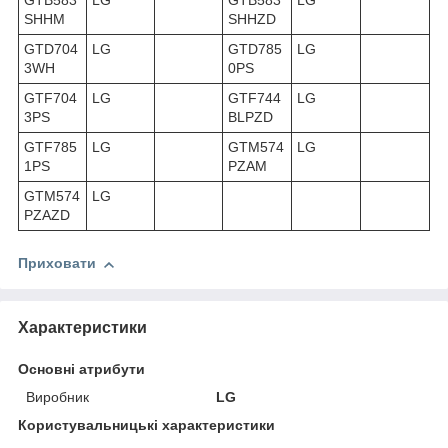
GTB583
LG
GTB583
LG
SHHM
SHHZD
GTD704
LG
GTD785
LG
3WH
0PS
GTF704
LG
GTF744
LG
3PS
BLPZD
GTF785
LG
GTM574
LG
1PS
PZAM
GTM574
LG
PZAZD
Приховати
Характеристики
Основні атрибути
Виробник
LG
Користувальницькі характеристики