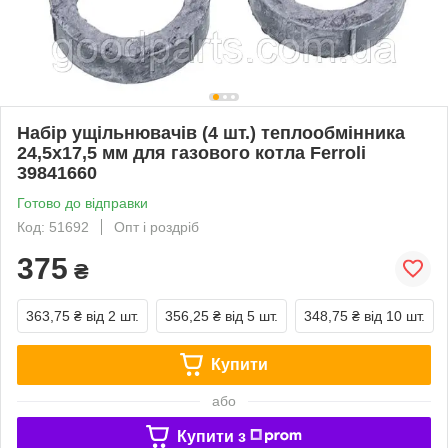
Набір ущільнювачів (4 шт.) теплообмінника
24,5x17,5 мм для газового котла Ferroli
39841660
Готово до відправки
Код: 51692
Опт і роздріб
375
₴
363,75 ₴
від 2 шт.
356,25 ₴
від 5 шт.
348,75 ₴
від 10 шт.
Купити
або
Купити з