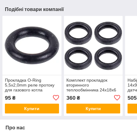
Подібні товари компанії
Прокладка O-Ring
Комплект прокладок
Набі
5,5x2,0mm реле протоку
вторинного
14х9
для газового котла
теплообмінника 24х18х6
датч
Immergas 1.024015
мм (4 шт.) для газового
газо
95
360
505
₴
₴
котла Saunier Duval
178
S5466000-04
Купити
Купити
Про нас