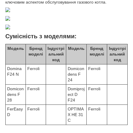
ключовим аспектом обслуговування газового котла.
Сумісність з моделями:
Модель
Бренд
Індустрі
Модель
Бренд
Індустрі
моделі
альний
моделі
альний
код
код
Domina
Ferroli
Domicon
Ferroli
F24 N
dens F
24
Domicon
Ferroli
Domiproj
Ferroli
dens F
ect D
28
F24
FerEasy
Ferroli
OPTIMA
Ferroli
D
X HE 31
C