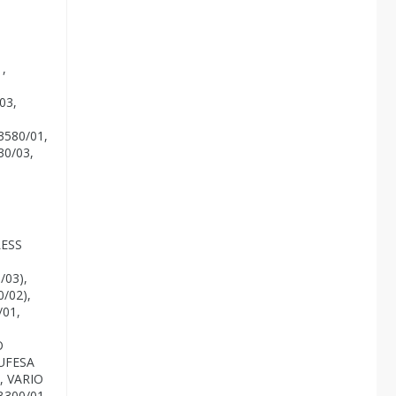
,
03,
580/01,
0/03,
LESS
03),
/02),
01,
O
 UFESA
, VARIO
B300/01,