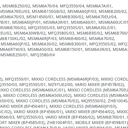
, MSM6B250/02, MSM6A70/04, MFQ3550/04, MSM6A7A/01,
MSM6A70EU/03, MSM6B150GB/02, MSM6A60JP/03, MSM6B200/02,
 MSM6A70/03, MSM14500/01, MSM6B300/02, MSM6A70EU/04,
/01, MSM6A60JP/01, MSM6A3R/01, MSM6A60/01, MSM6A60UC/01
SM6B700/02, MFQ3550S/03, MFQ3550S/01, MSM6A30LE/01,
U/02, MSM6A30WB/02, MFQ3580S/03, MSM6BRE/02, MSM6B700/
M6B150KL/02, MSM6A6RJP/03, MSM6B400/02, MSM6A70/02,
MSM6A60JP/02, MSM6A30/02, MSM6B300/01, MFQ3550S/02, MFQ3
SM6A6RTW/03, MSM6A50/03, MSM6B150/01, MSM6A3R/03, MSM6A3
 MSM6B250/01, MFQ3580/04
), MFQ3550/01, MIXXO CORDLESS (MSM6A6RJP/03), MIXXO CORD
3550/03, MFQ3550S/01, MZ9TU02/00, VARIO MIXER (BP4578/02),
IXXO CORDLESS (MSM6A60UC/01), MIXXO CORDLESS (MSM6A70EU/
), MIXXO CORDLESS (MSM6A50EU/02), MIXXO CORDLESS (MSM6A50
50/03), MIXXO CORDLESS (MSM6A70/02), MQ95550/02, ZHB1004S/
VARIO MIXER (BP4564/01), MIXXO CORDLESS (MSM6A60JP/03),
2), VARIO MIXER (BP4566/01), VARIO MIXER (BP4564/02), MIXX
566/03, MFQ3550S/03, VARIO MIXER (BP4566/02), MSM6B700/01,
RT MIXER (BP4585/03), ZHB1004P/01, MOBILE MIXER (BP4598/01)
 MIXXO CORDLESS (MSM6A70/04), VARIO MIXER (BP4566/03), MSM6