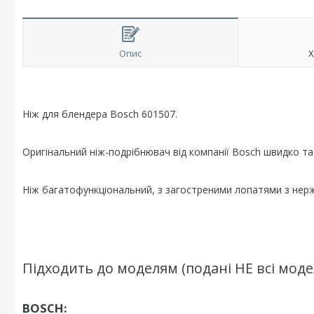
Опис
Х
Ніж для блендера Bosch 601507.
Оригінальний ніж-подрібнювач від компанії Bosch швидко т
Ніж багатофункціональний, з загостреними лопатями з нерж
Підходить до моделям (подані НЕ всі модел
BOSCH: