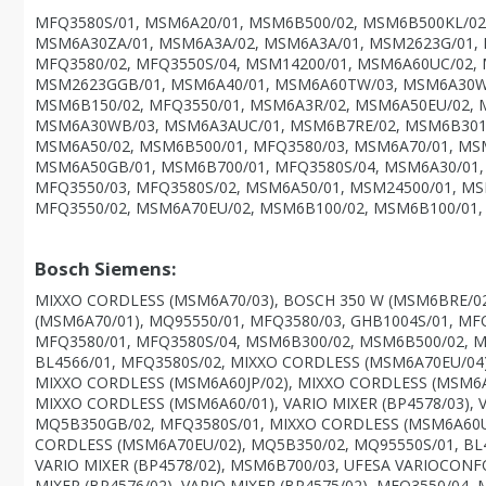
MFQ3580S/01, MSM6A20/01, MSM6B500/02, MSM6B500KL/02
MSM6A30ZA/01, MSM6A3A/02, MSM6A3A/01, MSM2623G/01, 
MFQ3580/02, MFQ3550S/04, MSM14200/01, MSM6A60UC/02,
MSM2623GGB/01, MSM6A40/01, MSM6A60TW/03, MSM6A30WB
MSM6B150/02, MFQ3550/01, MSM6A3R/02, MSM6A50EU/02, M
MSM6A30WB/03, MSM6A3AUC/01, MSM6B7RE/02, MSM6B301E
MSM6A50/02, MSM6B500/01, MFQ3580/03, MSM6A70/01, MS
MSM6A50GB/01, MSM6B700/01, MFQ3580S/04, MSM6A30/01, 
MFQ3550/03, MFQ3580S/02, MSM6A50/01, MSM24500/01, M
MFQ3550/02, MSM6A70EU/02, MSM6B100/02, MSM6B100/01,
Bosch Siemens:
MIXXO CORDLESS (MSM6A70/03), BOSCH 350 W (MSM6BRE/02
(MSM6A70/01), MQ95550/01, MFQ3580/03, GHB1004S/01, MFQ
MFQ3580/01, MFQ3580S/04, MSM6B300/02, MSM6B500/02, M
BL4566/01, MFQ3580S/02, MIXXO CORDLESS (MSM6A70EU/04
MIXXO CORDLESS (MSM6A60JP/02), MIXXO CORDLESS (MSM6A
MIXXO CORDLESS (MSM6A60/01), VARIO MIXER (BP4578/03), 
MQ5B350GB/02, MFQ3580S/01, MIXXO CORDLESS (MSM6A60UC/0
CORDLESS (MSM6A70EU/02), MQ5B350/02, MQ95550S/01, BL4
VARIO MIXER (BP4578/02), MSM6B700/03, UFESA VARIOCONFO
MIXER (BP4576/02), VARIO MIXER (BP4575/02), MFQ3550/04,