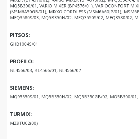
MQ5B300/01, VARIO MIXER (BP4576/01), VARIOCONFORT MIX
(MSM6A50GB/01), MIXXO CORDLESS (MSM6A60JP/01), MSM6B7
MFQ3580S/03, MQ5B350N/02, MFQ3550S/02, MFQ3580/02, M
PITSOS:
GHB1004S/01
PROFILO:
BL4566/03, BL4566/01, BL4566/02
SIEMENS:
MQ95550S/01, MQ5B350N/02, MQ5B350GB/02, MQ5B300/01,
TURMIX:
MZ9TU02(00)