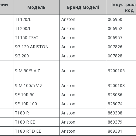
ьний
Індустріа
Модель
Бренд моделі
код
TI 120/L
Ariston
006950
TI 200/L
Ariston
006952
TI 150 TS/C
Ariston
006957
SG 120 ARISTON
Ariston
007826
SG 200
Ariston
007828
SIM 50/5 V Z
Ariston
3200105
SIM 100/5 V Z
Ariston
3200108
SE 10R 50
Ariston
828036
SE 10R 100
Ariston
828074
TI 80 R
Ariston
869308
TI 80 R EE
Ariston
869379
TI 80 RTD EE
Ariston
869381