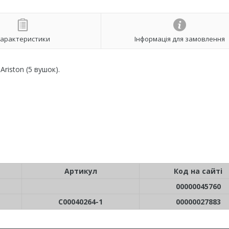
арактеристики
Інформація для замовлення
Ariston (5 вушок).
Артикул
Код на сайті
00000045760
C00040264-1
00000027883