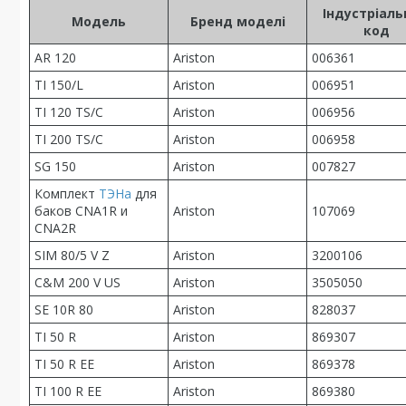
Індустріал
Модель
Бренд моделі
код
AR 120
Ariston
006361
TI 150/L
Ariston
006951
TI 120 TS/C
Ariston
006956
TI 200 TS/C
Ariston
006958
SG 150
Ariston
007827
Комплект
ТЭНа
для
баков CNA1R и
Ariston
107069
CNA2R
SIM 80/5 V Z
Ariston
3200106
С&М 200 V US
Ariston
3505050
SE 10R 80
Ariston
828037
TI 50 R
Ariston
869307
TI 50 R EE
Ariston
869378
TI 100 R EE
Ariston
869380