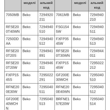
моделі
альний
моделі
альний
код
код
7050MB
Beko
7294920
7061MB
Beko
7294940
211
210
RFSE20
Beko
7294940
FSG154
Beko
7294940
0T40WN
510
5W
511
7250DD
Beko
7294940
FXFP35
Beko
7294940
AA
512
45W
513
RFSE20
Beko
7294941
RFSE20
Beko
7294944
0T20S
891
0T30WN
011
RFSE20
Beko
7294946
FXFP15
Beko
7295022
0T20W
311
45W
212
FXFP15
Beko
7295022
GF200E
Beko
7295040
45S
291
30WCH
510
RFNE20
Beko
7295040
RFNE20
Beko
7295040
0E30W
511
0E40WN
512
GF200E
Beko
7295040
BRFNE1
Beko
7295040
40WCH
513
57E20W
514
N