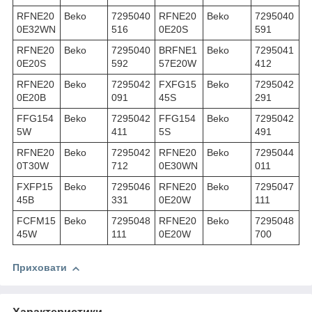
RFNE20
Beko
7295040
RFNE20
Beko
7295040
0E32WN
516
0E20S
591
RFNE20
Beko
7295040
BRFNE1
Beko
7295041
0E20S
592
57E20W
412
RFNE20
Beko
7295042
FXFG15
Beko
7295042
0E20B
091
45S
291
FFG154
Beko
7295042
FFG154
Beko
7295042
5W
411
5S
491
RFNE20
Beko
7295042
RFNE20
Beko
7295044
0T30W
712
0E30WN
011
FXFP15
Beko
7295046
RFNE20
Beko
7295047
45B
331
0E20W
111
FCFM15
Beko
7295048
RFNE20
Beko
7295048
45W
111
0E20W
700
Приховати