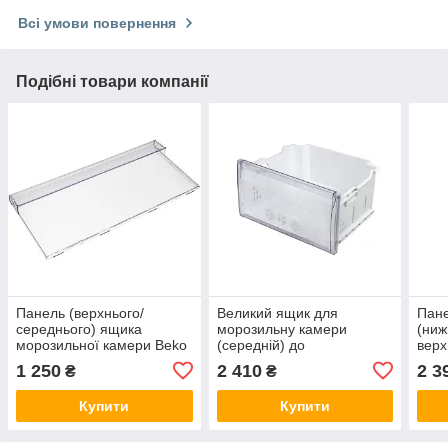
Всі умови повернення
Подібні товари компанії
Панель (верхнього/
Великий ящик для
Пане
середнього) ящика
морозильну камери
(ниж
морозильної камери Beko
(середній) до
верх
4651560300
холодильника Beko
моро
1 250
2 410
2 3
₴
₴
4616100100
Lieb
Купити
Купити