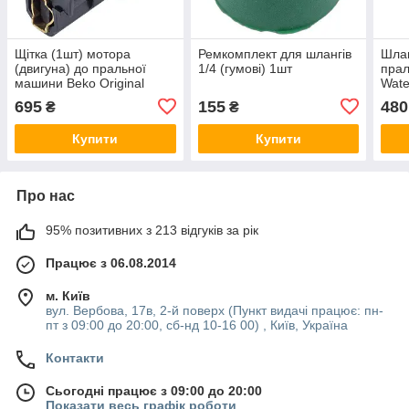
Щітка (1шт) мотора
Ремкомплект для шлангів
Шлан
(двигуна) до пральної
1/4 (гумові) 1шт
пра
машини Beko Original
Wate
371201202
різь
695
155
480
₴
₴
вн.
зов
Купити
Купити
Про нас
95% позитивних з 213 відгуків за рік
Працює з 06.08.2014
м. Київ
вул. Вербова, 17в, 2-й поверх (Пункт видачі працює: пн-
пт з 09:00 до 20:00, сб-нд 10-16 00) , Київ, Україна
Контакти
Сьогодні працює з 09:00 до 20:00
Показати весь графік роботи