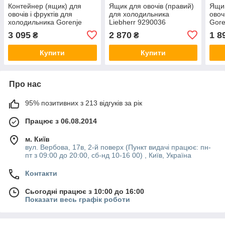
Контейнер (ящик) для
Ящик для овочів (правий)
Ящик
овочів і фруктів для
для холодильника
овоч
холодильника Gorenje
Liebherr 9290036
Gore
449233
3 095
2 870
1 8
₴
₴
Купити
Купити
Про нас
95% позитивних з 213 відгуків за рік
Працює з 06.08.2014
м. Київ
вул. Вербова, 17в, 2-й поверх (Пункт видачі працює: пн-
пт з 09:00 до 20:00, сб-нд 10-16 00) , Київ, Україна
Контакти
Сьогодні працює з 10:00 до 16:00
Показати весь графік роботи