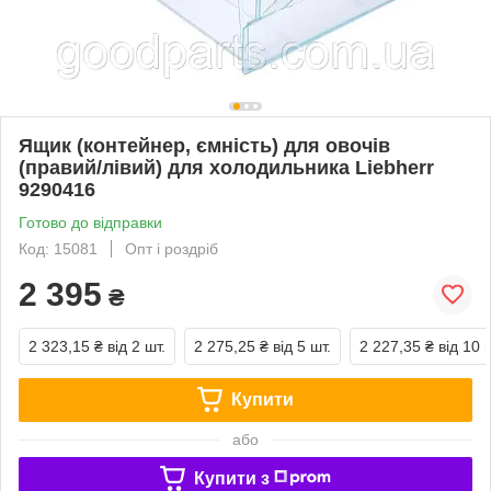
Ящик (контейнер, ємність) для овочів
(правий/лівий) для холодильника Liebherr
9290416
Готово до відправки
Код: 15081
Опт і роздріб
2 395
₴
2 323,15 ₴
від 2 шт.
2 275,25 ₴
від 5 шт.
2 227,35 ₴
від 10 
Купити
або
Купити з