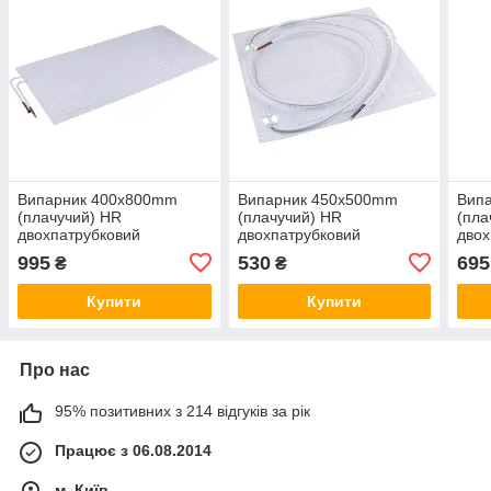
Випарник 400x800mm
Випарник 450x500mm
Вип
(плачучий) HR
(плачучий) HR
(пла
двохпатрубковий
двохпатрубковий
двох
L=500/500mm
(L=1000/2000mm)
995
530
695
₴
₴
Купити
Купити
Про нас
95% позитивних з 214 відгуків за рік
Працює з 06.08.2014
м. Київ