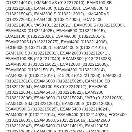
(0132214010), IKM640RVS (0132272010), EAM3100.SB
(0132212018), EAM4500 (0132215010), ESAM5500.M
(0132215040), EAM3300.S (0132213002), IKM640RVS
(0132272040), EAM4400 (0132214003), ECA13400
(0132214006), VA50 (0132212021), EAM3500.S (0132215000),
ESAM5450 (0132214025), ESAM4500 (0132215015),
ECA13100 (0132212026), ESAM6600 (0132215014),
ESAM2200SJ (0132212075), EAM4400 (0132214008),
ECG6600 (0132217002), ESAM4400.S (0132214015),
EAM3100.SB (0132212001), ESAM2000 (0132212041),
ESAM3100.SB (0132212040), ESAM3600 (0132215038),
ESAM4500.B (0132215021), ECA12600 (0132212035),
ESAM6600 (0132215018), ESAM4300 (0132213014),
EAM4000.B (0132212016), 513.208 (0132212008), EAM3250
(0132213016), ESAM6600 (0132215028), EAM3100.SB
(0132212004), EAM3100.SB (0132212017), EAM2600
(0132212034), ESAM5450 (0132214022), EAM3200
(0132212006), ESAM3600 (0132215024), VA70 (0132212069),
EAM3100.SBJ (0132212010), EAM3200.S (0132212000),
ESAM3500.S (0132215025), ESAM5400 (0132214024),
EAM4000.B (0132212014), ESAM5400 (0132214028), ECG6400
(0132216003), ESAM3500.S (0132215016), ESAM2600
(0132212042), ESAM5400 (0132214019), EAM1200SJ
(0132212030), EAM4200.S (0132212024), ECA13500N