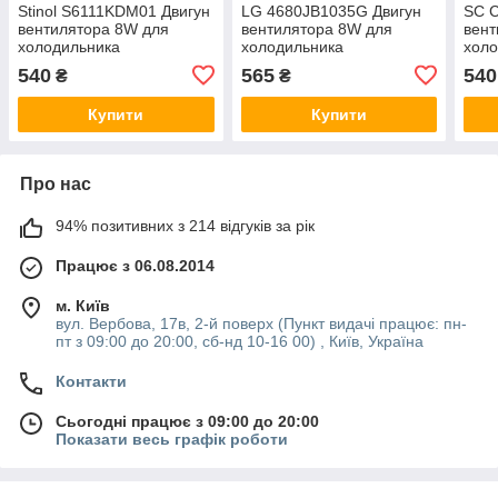
Stinol S6111KDМ01 Двигун
LG 4680JB1035G Двигун
SC 
вентилятора 8W для
вентилятора 8W для
вент
холодильника
холодильника
холо
540
565
540
₴
₴
Купити
Купити
Про нас
94% позитивних з 214 відгуків за рік
Працює з 06.08.2014
м. Київ
вул. Вербова, 17в, 2-й поверх (Пункт видачі працює: пн-
пт з 09:00 до 20:00, сб-нд 10-16 00) , Київ, Україна
Контакти
Сьогодні працює з 09:00 до 20:00
Показати весь графік роботи