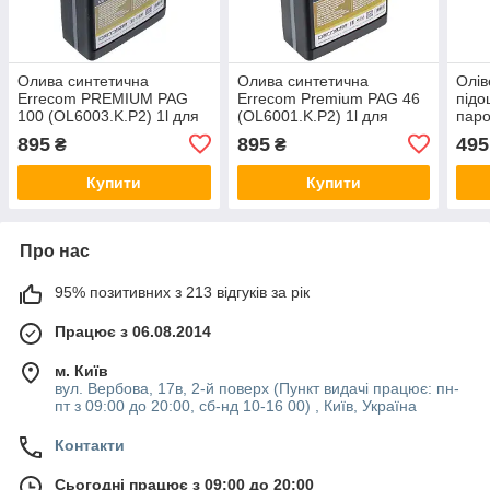
Олива синтетична
Олива синтетична
Олів
Errecom PREMIUM PAG
Errecom Premium PAG 46
підо
100 (OL6003.K.P2) 1l для
(OL6001.K.P2) 1l для
паро
автокондиціонера
автокондиціонера
4840
895
895
495
₴
₴
Wpr
Купити
Купити
Про нас
95% позитивних з 213 відгуків за рік
Працює з 06.08.2014
м. Київ
вул. Вербова, 17в, 2-й поверх (Пункт видачі працює: пн-
пт з 09:00 до 20:00, сб-нд 10-16 00) , Київ, Україна
Контакти
Сьогодні працює з 09:00 до 20:00