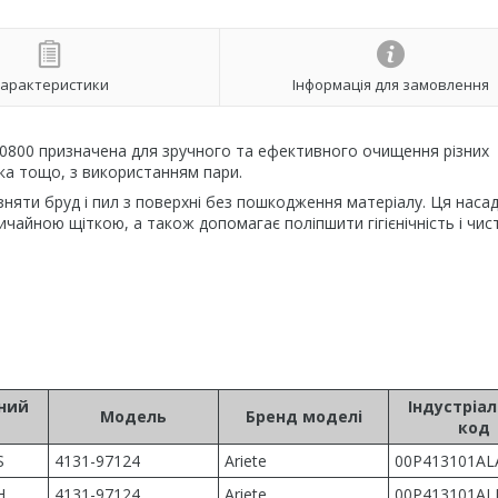
арактеристики
Інформація для замовлення
20800 призначена для зручного та ефективного очищення різних
тка тощо, з використанням пари.
яти бруд і пил з поверхні без пошкодження матеріалу. Ця наса
чайною щіткою, а також допомагає поліпшити гігієнічність і чис
ьний
Індустріа
Модель
Бренд моделі
код
S
4131-97124
Ariete
00P413101AL
H
4131-97124
Ariete
00P413101A