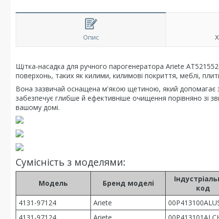
Опис
Х
Щітка-насадка для ручного парогенератора Ariete AT52155
поверхонь, таких як килими, килимові покриття, меблі, пли
Вона зазвичай оснащена м'якою щетиною, який допомагає зн
забезпечує глибше й ефективніше очищення порівняно зі зви
вашому домі.
Сумісність з моделями:
Індустріал
Модель
Бренд моделі
код
4131-97124
Ariete
00P413100ALU
4131-97124
Ariete
00P413101ALC