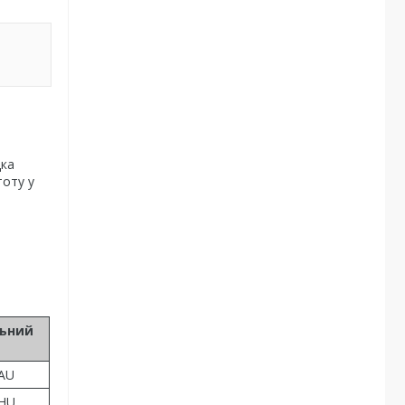
дка
тоту у
льний
AU
LHU