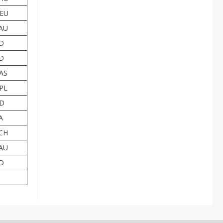
DEU
AU
D
D
AS
PL
CD
A
CH
AU
D