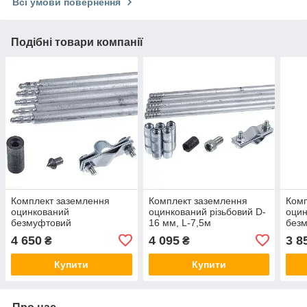
Всі умови повернення
Подібні товари компанії
Комплект заземлення
Комплект заземлення
Комп
оцинкований
оцинкований різьбовий D-
оци
безмуфтовий
16 мм, L-7,5м
без
заклепувальний D-20мм,
закл
4 650
4 095
3 8
₴
₴
L-7,5м
L-6
Купити
Купити