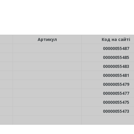
Артикул
Код на сайті
00000055487
00000055485
00000055483
00000055481
00000055479
00000055477
00000055475
00000055473