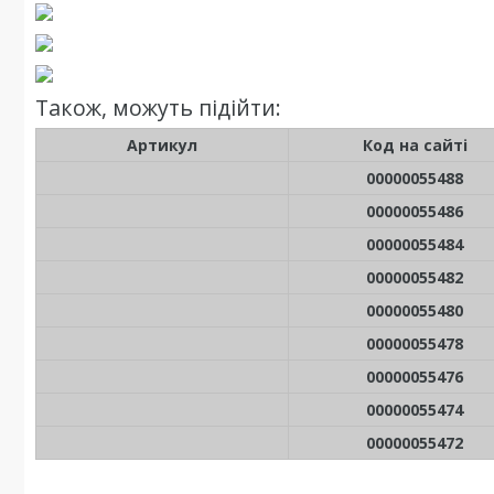
Також, можуть підійти:
Артикул
Код на сайті
00000055488
00000055486
00000055484
00000055482
00000055480
00000055478
00000055476
00000055474
00000055472