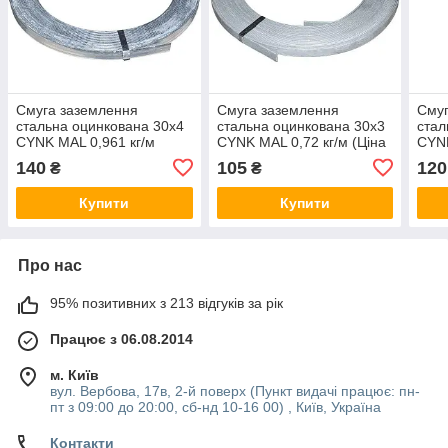
Смуга заземлення
Смуга заземлення
Смуг
стальна оцинкована 30х4
стальна оцинкована 30х3
стал
CYNK MAL 0,961 кг/м
CYNK MAL 0,72 кг/м (Ціна
CYNK
(Ціна за 1 кг)
за 1 кг)
за 1 
140
105
120
₴
₴
Купити
Купити
Про нас
95% позитивних з 213 відгуків за рік
Працює з 06.08.2014
м. Київ
вул. Вербова, 17в, 2-й поверх (Пункт видачі працює: пн-
пт з 09:00 до 20:00, сб-нд 10-16 00) , Київ, Україна
Контакти