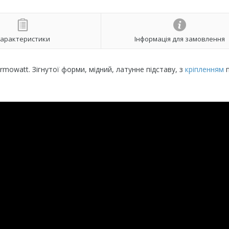
арактеристики
Інформація для замовлення
ermowatt. Зігнутої форми, мідний, латунне підставу, з
кріпленням
п