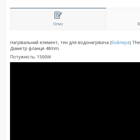
Опис
Х
Нагрівальний елемент, тен для водонагрівача (
бойлера
) Th
Діаметр фланця 48mm.
Потужність: 1500W