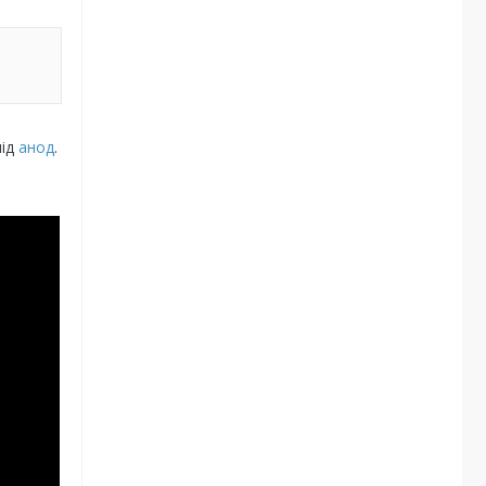
ід
анод
.