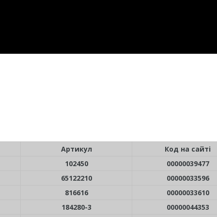
Артикул
Код на сайті
102450
00000039477
65122210
00000033596
816616
00000033610
184280-3
00000044353