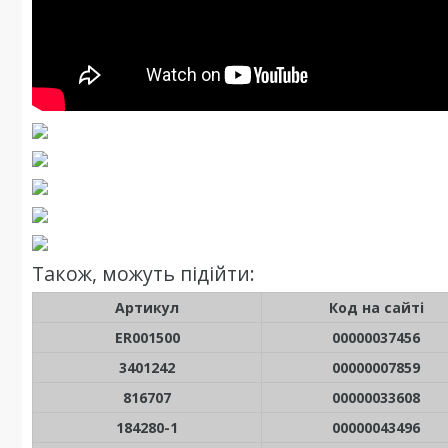
Також, можуть підійти:
Артикул
Код на сайті
ER001500
00000037456
3401242
00000007859
816707
00000033608
184280-1
00000043496