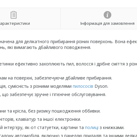
арактеристики
Інформація для замовлення
начена для делікатного прибирання різних поверхонь. Вона ефе
хонь, які вимагають дбайливого поводження.
тинки ефективно захоплюють пил, волосся і дрібне сміття з різ
нам на поверхні, забезпечуючи дбайливе прибирання.
ція, сумісність з різними моделями
пилососів
Dyson.
 що забезпечує зручне і гігієнічне обслуговування.
ани та крісла, без ризику пошкодження оббивки.
іторів, клавіатур та іншої електроніки.
 інтер'єру, як-от статуетки, картини та
полиці
з книжками.
салону автомобіля, включно з панеллю приладів та іншими делік