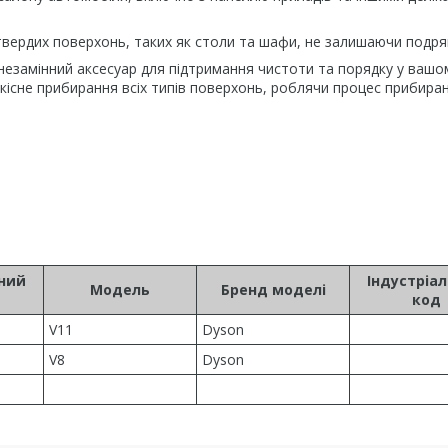
вердих поверхонь, таких як столи та шафи, не залишаючи подря
незамінний аксесуар для підтримання чистоти та порядку у вашом
кісне прибирання всіх типів поверхонь, роблячи процес прибира
ьний
Індустріа
Модель
Бренд моделі
код
V11
Dyson
V8
Dyson