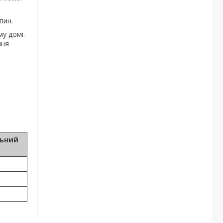
пин.
у домі.
ння
льний