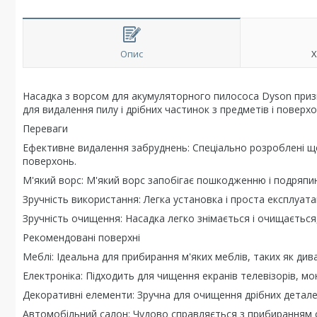
Опис
Х
Насадка з ворсом для акумуляторного пилососа Dyson приз
для видалення пилу і дрібних частинок з предметів і повер
Переваги
Ефективне видалення забруднень: Спеціально розроблені ще
поверхонь.
М'який ворс: М'який ворс запобігає пошкодженню і подряпи
Зручність використання: Легка установка і проста експлуата
Зручність очищення: Насадка легко знімається і очищається,
Рекомендовані поверхні
Меблі: Ідеальна для прибирання м'яких меблів, таких як див
Електроніка: Підходить для чищення екранів телевізорів, мон
Декоративні елементи: Зручна для очищення дрібних деталей
Автомобільний салон: Чудово справляється з прибиранням 