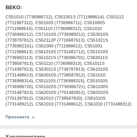
BEKO:
CS51010 (7736986712), CS51001S (7711988614), CS51112
(7711987312), CS51020 (7736986711), CS51000S
(7711988615), CS51110 (7736988312), CS51010
(7736986212), CS71010S (7736989212), CS53010S
(7738787812), CS52112P (7716687613), CS51021S
(7736982101), CS51000 (7711988612), CS51001
(7711988613), CS61010S (7731482712), CS51010S
(7736982113), CS51021S (7736986701), CS63011S
(7738587813), CS51110 (7736988313), CS51011S
(7714387813), CS53011S (7738787813), CS61010S
(7731488613), CS63010S (7738587812), CS51010
(7736988314), CS51110S (7736988315), CS51010S
(7736986720), CS51020S (7736986721), CS61100S
(7731487813), CS62010S (7701482812), CS62010S
(7701387812), CS62013 (7738587820), CS81010S
(7731489212), CS61010 (7731488612), CS61010 (7731488312)
Приховати
Характеристики