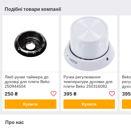
Подібні товари компанії
Лімб ручки таймера до
Ручка регулювання
Beko
духовці для плити Beko
температури духовки для
регу
250944504
плити Beko 250316082
духо
250
395
395
₴
₴
Купити
Купити
Про нас