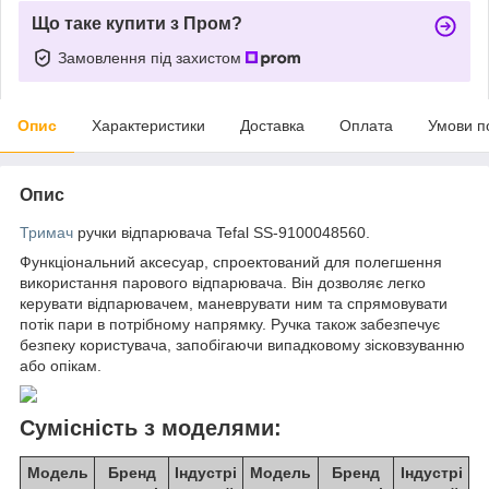
Що таке купити з Пром?
Замовлення під захистом
Опис
Характеристики
Доставка
Оплата
Умови п
Опис
Тримач
ручки відпарювача Tefal SS-9100048560.
Функціональний аксесуар, спроектований для полегшення
використання парового відпарювача. Він дозволяє легко
керувати відпарювачем, маневрувати ним та спрямовувати
потік пари в потрібному напрямку. Ручка також забезпечує
безпеку користувача, запобігаючи випадковому зісковзуванню
або опікам.
Сумісність з моделями:
Модель
Бренд
Індустрі
Модель
Бренд
Індустрі