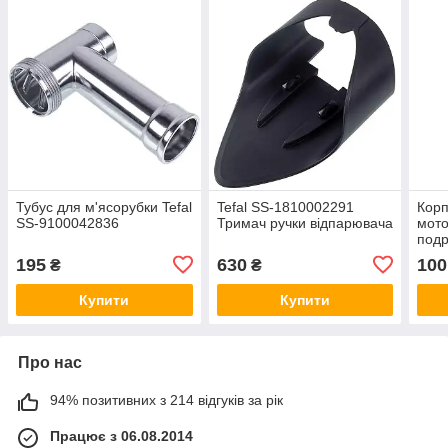
Тубус для м'ясорубки Tefal
Tefal SS-1810002291
Корп
SS-9100042836
Тримач ручки відпарювача
мото
подр
SS-
195
630
100
₴
₴
Купити
Купити
Про нас
94% позитивних з 214 відгуків за рік
Працює з 06.08.2014