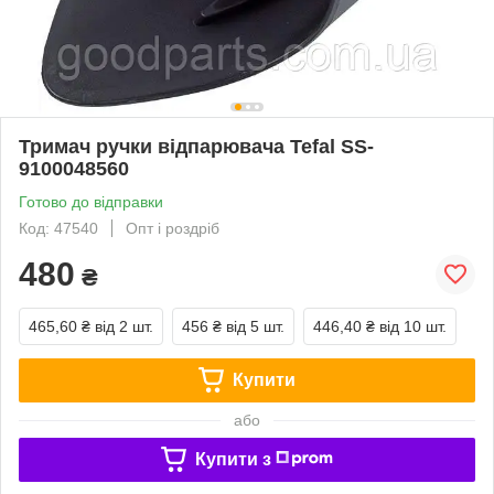
Тримач ручки відпарювача Tefal SS-
9100048560
Готово до відправки
Код: 47540
Опт і роздріб
480
₴
465,60 ₴
від 2 шт.
456 ₴
від 5 шт.
446,40 ₴
від 10 шт.
Купити
або
Купити з