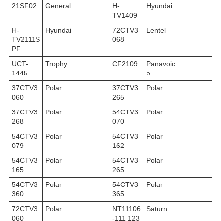
21SF02
General
H-
Hyundai
TV1409
H-
Hyundai
72CTV3
Lentel
TV2111S
068
PF
UCT-
Trophy
CF2109
Panavoic
1445
e
37CTV3
Polar
37CTV3
Polar
060
265
37CTV3
Polar
54CTV3
Polar
268
070
54CTV3
Polar
54CTV3
Polar
079
162
54CTV3
Polar
54CTV3
Polar
165
265
54CTV3
Polar
54CTV3
Polar
360
365
72CTV3
Polar
NT11106
Saturn
060
-111 123