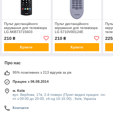
Пульт дистанційного
Пульт дистанційного
Пуль
керування для телевізора
керування для телевізора
керу
LG AKB73715603
LG 6710V00124E
теле
RC9
210
210
225
₴
₴
Купити
Купити
Про нас
95% позитивних з 213 відгуків за рік
Працює з 06.08.2014
м. Київ
вул. Вербова, 17в, 2-й поверх (Пункт видачі працює: пн-
пт з 09:00 до 20:00, сб-нд 10-16 00) , Київ, Україна
Контакти