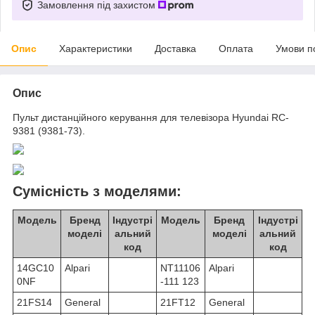
Замовлення під захистом
Опис
Характеристики
Доставка
Оплата
Умови п
Опис
Пульт дистанційного керування для телевізора Hyundai RC-
9381 (9381-73).
Сумісність з моделями:
Модель
Бренд
Індустрі
Модель
Бренд
Індустрі
моделі
альний
моделі
альний
код
код
14GC10
Alpari
NT11106
Alpari
0NF
-111 123
21FS14
General
21FT12
General