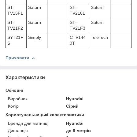
ST-
Saturn
ST-
Saturn
TV15F1
TV2101
ST-
Saturn
ST-
Saturn
TV21F2
TV21F3
SYT21F
Simply
CTV144
TeleTech
S
0T
Приховати
Характеристики
Основні
Виробник
Hyundai
Колір
Сірий
Користувальницькі характеристики
Бренди для митниці
Hyundai
Дистанція
до 8 метрів