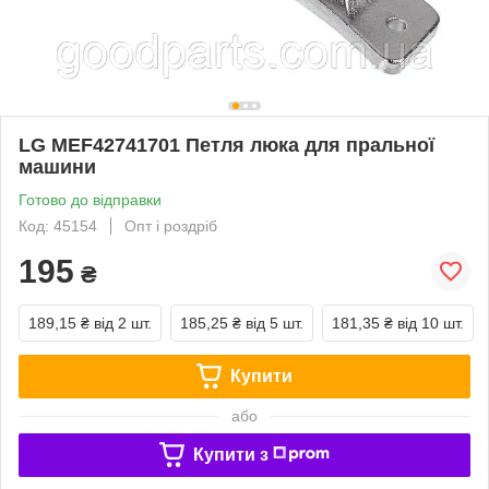
LG MEF42741701 Петля люка для пральної
машини
Готово до відправки
Код: 45154
Опт і роздріб
195
₴
189,15 ₴
від 2 шт.
185,25 ₴
від 5 шт.
181,35 ₴
від 10 шт.
Купити
або
Купити з