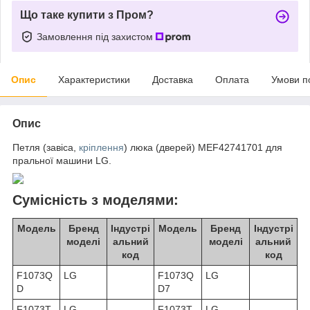
Що таке купити з Пром?
Замовлення під захистом
Опис
Характеристики
Доставка
Оплата
Умови п
Опис
Петля (завіса,
кріплення
) люка (дверей) MEF42741701 для
пральної машини LG.
Сумісність з моделями:
Модель
Бренд
Індустрі
Модель
Бренд
Індустрі
моделі
альний
моделі
альний
код
код
F1073Q
LG
F1073Q
LG
D
D7
F1073T
LG
F1073T
LG