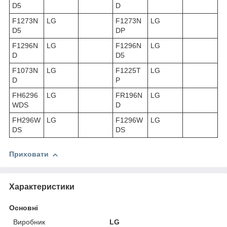
D5
D
F1273N
LG
F1273N
LG
D5
DP
F1296N
LG
F1296N
LG
D
D5
F1073N
LG
F1225T
LG
D
P
FH6296
LG
FR196N
LG
WDS
D
FH296W
LG
F1296W
LG
DS
DS
Приховати
Характеристики
Основні
Виробник
LG