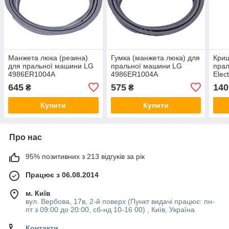
Манжета люка (резина)
Гумка (манжета люка) для
Криш
для пральної машини LG
пральної машини LG
пра
4986ER1004A
4986ER1004A
Elec
645
575
140
₴
₴
Купити
Купити
Про нас
95% позитивних з 213 відгуків за рік
Працює з 06.08.2014
м. Київ
вул. Вербова, 17в, 2-й поверх (Пункт видачі працює: пн-
пт з 09:00 до 20:00, сб-нд 10-16 00) , Київ, Україна
Контакти