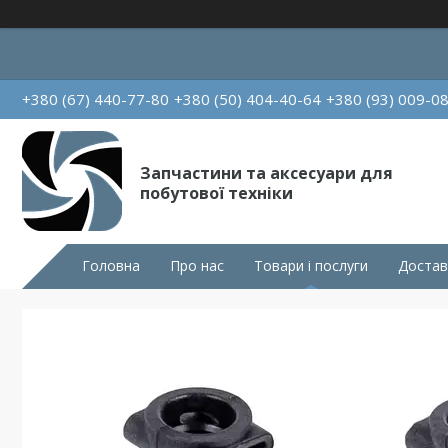
+380 (67) 440-77-80
+380 (50) 404-40-64
+380 (93) 009-0
Запчастини та аксесуари для
побутової техніки
Головна
Про нас
Товари і послуги
Достав