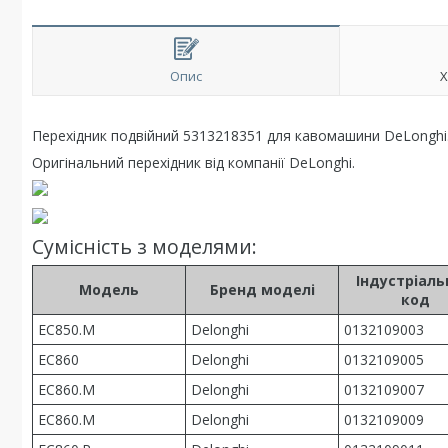
Опис
Х
Перехідник подвійний 5313218351 для кавомашини DeLonghi
Оригінальний перехідник від компанії DeLonghi.
Сумісність з моделями:
Індустріал
Модель
Бренд моделі
код
EC850.M
Delonghi
0132109003
EC860
Delonghi
0132109005
EC860.M
Delonghi
0132109007
EC860.M
Delonghi
0132109009