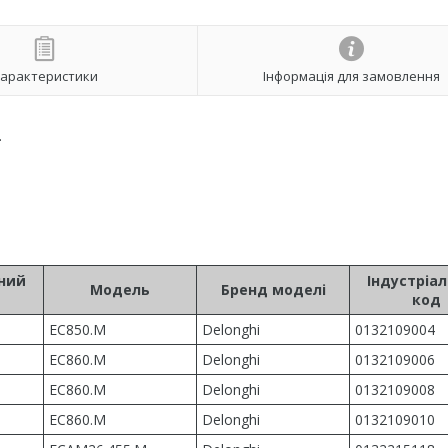
арактеристики
Інформація для замовлення
.
ьний
Індустріа
Модель
Бренд моделі
код
EC850.M
Delonghi
0132109004
EC860.M
Delonghi
0132109006
EC860.M
Delonghi
0132109008
EC860.M
Delonghi
0132109010