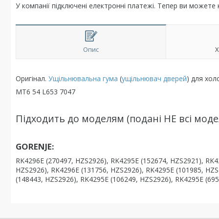
У компанії підключені електронні платежі. Тепер ви можете
Опис
Х
Оригінал.
Ущільнювальна гума
(
ущільнювач дверей
) для хол
MT6 54 L653 7047
Підходить до моделям (подані НЕ всі модел
GORENJE:
RK4296E (270497, HZS2926), RK4295E (152674, HZS2921), RK4
HZS2926), RK4296E (131756, HZS2926), RK4295E (101985, HZS
(148443, HZS2926), RK4295E (106249, HZS2926), RK4295E (69