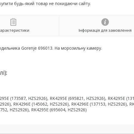
 купити будь-який товар не покидаючи сайту.
арактеристики
Інформація для замовлення
одильника Gorenje 696013. На морозильну камеру.
і):
295E (173587, HZS2926), RK4295E (695821, HZS2926), RK4295E (13
2926), RK4296E (145062, HZS2926), RK4296E (137153, HZS2926), R
5752, HZS2926), RK4295E (695604, HZS2926)