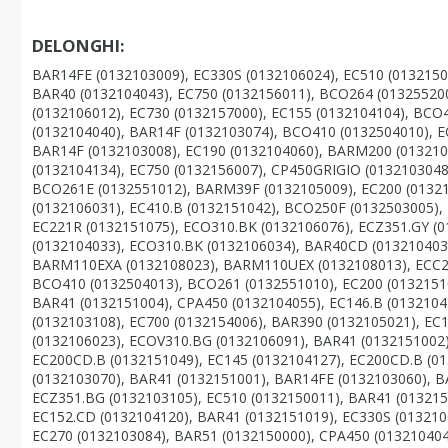
DELONGHI:
BAR14FE (0132103009), EC330S (0132106024), EC510 (0132150
BAR40 (0132104043), EC750 (0132156011), BCO264 (01325520
(0132106012), EC730 (0132157000), EC155 (0132104104), BCO
(0132104040), BAR14F (0132103074), BCO410 (0132504010), E
BAR14F (0132103008), EC190 (0132104060), BARM200 (013210
(0132104134), EC750 (0132156007), CP450GRIGIO (0132103048
BCO261E (0132551012), BARM39F (0132105009), EC200 (01321
(0132106031), EC410.B (0132151042), BCO250F (0132503005),
EC221R (0132151075), ECO310.BK (0132106076), ECZ351.GY (0
(0132104033), ECO310.BK (0132106034), BAR40CD (013210403
BARM110EXA (0132108023), BARM110UEX (0132108013), ECC22
BCO410 (0132504013), BCO261 (0132551010), EC200 (01321510
BAR41 (0132151004), CPA450 (0132104055), EC146.B (0132104
(0132103108), EC700 (0132154006), BAR390 (0132105021), EC
(0132106023), ECOV310.BG (0132106091), BAR41 (0132151002
EC200CD.B (0132151049), EC145 (0132104127), EC200CD.B (01
(0132103070), BAR41 (0132151001), BAR14FE (0132103060), 
ECZ351.BG (0132103105), EC510 (0132150011), BAR41 (013215
EC152.CD (0132104120), BAR41 (0132151019), EC330S (013210
EC270 (0132103084), BAR51 (0132150000), CPA450 (013210404