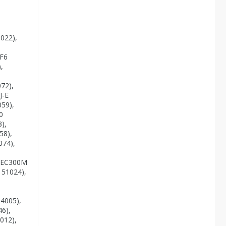
022),
CF6
,
72),
J-E
59),
0
),
58),
074),
, EC300M
151024),
,
4005),
6),
012),