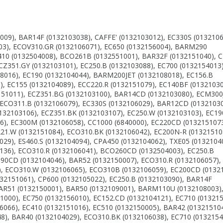
009), BAR14F (0132103038), CAFFE' (0132103012), EC330S (0132106
03), ECOV310.GR (0132106071), EC650 (0132156004), BARM290
410 (0132504008), BCO261B (0132551001), BAR32F (0132151040), 
CZ351.GY (0132103101), EC250.B (0132103088), EC700 (0132154013)
8016), EC190 (0132104044), BARM200JET (0132108018), EC156.B
), EC155 (0132104089), ECC220.R (0132151079), EC140BF (01321030
51011), ECZ351.BG (0132103100), BAR14CD (0132103080), ECM300
 ECO311.B (0132106079), EC330S (0132106029), BAR12CD (01321030
132103106), ECZ351.BK (0132103107), EC250.W (0132103103), EC19
6), EC300M (0132106058), CC1000 (6840000), EC220CD (0132151073
1.W (0132151084), ECO310.BK (0132106042), EC200N-R (01321510
29), ES460.S (0132104094), CPA450 (0132104062), TXE05 (0132104
136), ECO310.R (0132106041), BCO260CD (0132504003), EC250.B
190CD (0132104046), BAR52 (0132150007), ECO310.R (0132106057)
), ECO310.W (0132106065), ECO310B (0132106059), EC200CD (0132
32151061), CP600 (0132105022), EC250.B (0132103090), BAR14F
BAR51 (0132150001), BAR50 (0132109001), BARM110U (0132108003)
1000), EC750 (0132156010), EC152.CD (0132104121), EC710 (013215
6066), EC410 (0132151016), EC510 (0132150005), BAR42 (013215104
8), BAR40 (0132104029), ECO310.BK (0132106038), EC710 (0132154