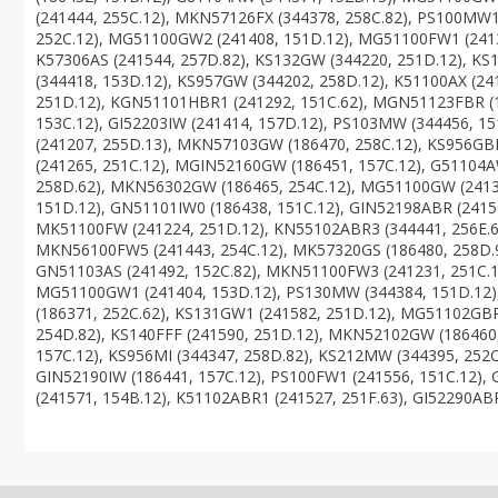
(241444, 255C.12), MKN57126FX (344378, 258C.82), PS100MW1
252C.12), MG51100GW2 (241408, 151D.12), MG51100FW1 (2413
K57306AS (241544, 257D.82), KS132GW (344220, 251D.12), K
(344418, 153D.12), KS957GW (344202, 258D.12), K51100AX (2
251D.12), KGN51101HBR1 (241292, 151C.62), MGN51123FBR (1
153C.12), GI52203IW (241414, 157D.12), PS103MW (344456, 1
(241207, 255D.13), MKN57103GW (186470, 258C.12), KS956GB
(241265, 251C.12), MGIN52160GW (186451, 157C.12), G51104A
258D.62), MKN56302GW (186465, 254C.12), MG51100GW (2413
151D.12), GN51101IW0 (186438, 151C.12), GIN52198ABR (24150
MK51100FW (241224, 251D.12), KN55102ABR3 (344441, 256E.62
MKN56100FW5 (241443, 254C.12), MK57320GS (186480, 258D.9
GN51103AS (241492, 152C.82), MKN51100FW3 (241231, 251C.1
MG51100GW1 (241404, 153D.12), PS130MW (344384, 151D.12),
(186371, 252C.62), KS131GW1 (241582, 251D.12), MG51102GBR
254D.82), KS140FFF (241590, 251D.12), MKN52102GW (186460
157C.12), KS956MI (344347, 258D.82), KS212MW (344395, 252C
GIN52190IW (186441, 157C.12), PS100FW1 (241556, 151C.12), 
(241571, 154B.12), K51102ABR1 (241527, 251F.63), GI52290A