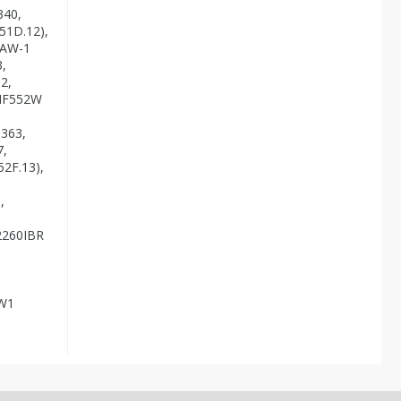
340,
51D.12),
1AW-1
,
2,
 MF552W
1363,
7,
2F.13),
,
2260IBR
,
FW1