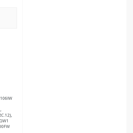
1106IW
,
C.12),
0GW1
100FW