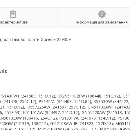
арактеристики
Інформація для замовлення
) для газової плити Gorenje 229359.
і):
, PS140FW1 (241589, 151D.12), MGN51102FW (186448, 151C.12), G5
 (241478, 256C.12), PS142MI (344408, 151D.82), KS853GW (344222,
21, 151D.12), KN57225AW (241507, 257C.12), GN51103AW1 (241493
6, 251F.63), K51101AW (344497, 251D.12), GN51220AW (241513, 152
 KN56103AW (186416, 254C.12), PS133FW0 (241570, 154D.12), PS13
260GW (241319, 158C.12), GI52108AW-IE (241323, 157D.13), MG51
W (241407, 151D.12), MK52102FW (241225, 252D.12), MKN55103GW5