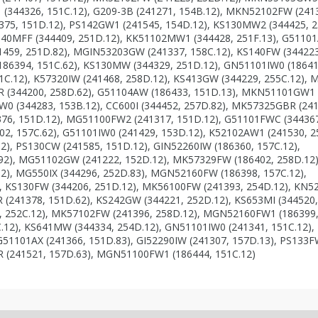
 (344326, 151C.12), G209-3B (241271, 154B.12), MKN52102FW (241
75, 151D.12), PS142GW1 (241545, 154D.12), KS130MW2 (344425, 2
S140MFF (344409, 251D.12), KK51102MW1 (344428, 251F.13), G5110
41459, 251D.82), MGIN53203GW (241337, 158C.12), KS140FW (344223
86394, 151C.62), KS130MW (344329, 251D.12), GN51101IW0 (18641
51C.12), K57320IW (241468, 258D.12), KS413GW (344229, 255C.12),
R (344200, 258D.62), G51104AW (186433, 151D.13), MKN51101GW1
W0 (344283, 153B.12), CC600I (344452, 257D.82), MK57325GBR (24
76, 151D.12), MG51100FW2 (241317, 151D.12), G51101FWC (34436
2, 157C.62), G51101IW0 (241429, 153D.12), K52102AW1 (241530, 25
), PS130CW (241585, 151D.12), GIN52260IW (186360, 157C.12),
2), MG51102GW (241222, 152D.12), MK57329FW (186402, 258D.12)
2), MG550IX (344296, 252D.83), MGN52160FW (186398, 157C.12),
 KS130FW (344206, 251D.12), MK56100FW (241393, 254D.12), KN5
 (241378, 151D.62), KS242GW (344221, 252D.12), KS653MI (344520,
, 252C.12), MK57102FW (241396, 258D.12), MGN52160FW1 (186399
.12), KS641MW (344334, 254D.12), GN51101IW0 (241341, 151C.12),
G51101AX (241366, 151D.83), GI52290IW (241307, 157D.13), PS133
BR (241521, 157D.63), MGN51100FW1 (186444, 151C.12)