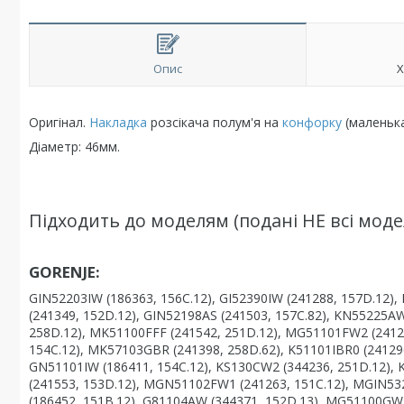
Опис
Х
Оригінал.
Накладка
розсікача полум'я на
конфорку
(маленька
Діаметр: 46мм.
Підходить до моделям (подані НЕ всі модел
GORENJE:
GIN52203IW (186363, 156C.12), GI52390IW (241288, 157D.12)
(241349, 152D.12), GIN52198AS (241503, 157C.82), KN55225AW
258D.12), MK51100FFF (241542, 251D.12), MG51101FW2 (2412
154C.12), MK57103GBR (241398, 258D.62), K51101IBR0 (24129
GN51101IW (186411, 154C.12), KS130CW2 (344236, 251D.12),
(241553, 153D.12), MGN51102FW1 (241263, 151C.12), MGIN53
(186452, 151B.12), G81104AW (344371, 152D.13), MG51100G